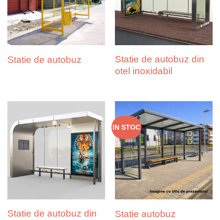
Statie de autobuz din
Statie de autobuz
otel inoxidabil
IN STOC
Statie de autobuz din
Statie autobuz