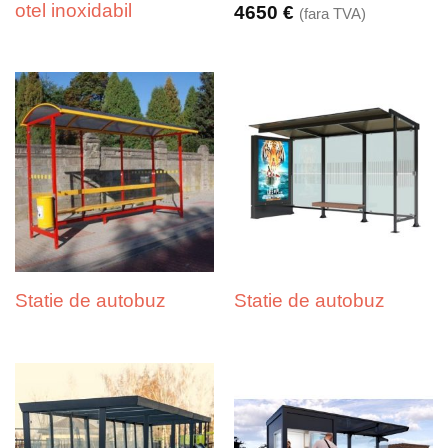
otel inoxidabil
4650
€
(fara TVA)
Statie de autobuz
Statie de autobuz