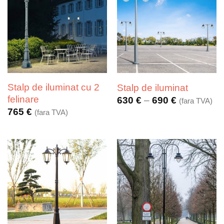
Stalp de iluminat cu 2
Stalp de iluminat
felinare
Interval
630
€
–
690
€
(fara TVA)
de
765
€
(fara TVA)
prețuri:
630 €
până
la
690 €