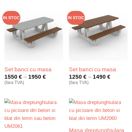
IN STOC
IN STOC
Set banci cu masa
Set banci cu masa
Interval
Interval
1550
€
–
1950
€
1250
€
–
1490
€
de
de
(fara TVA)
(fara TVA)
prețuri:
prețuri:
1550 €
1250 €
până
până
la
la
1950 €
1490 €
Masa dreptunghiulara