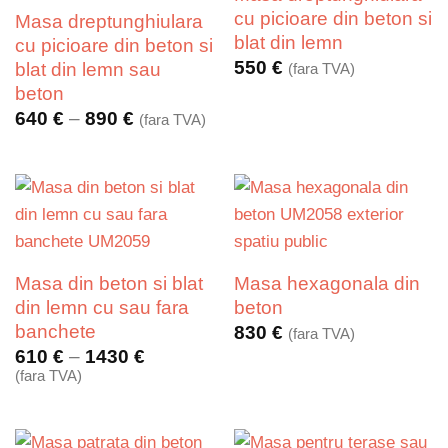
cu picioare din beton si
Masa dreptunghiulara
blat din lemn
cu picioare din beton si
550
€
blat din lemn sau
(fara TVA)
beton
Interval
640
€
–
890
€
(fara TVA)
de
prețuri:
640 €
până
la
890 €
Masa din beton si blat
Masa hexagonala din
din lemn cu sau fara
beton
banchete
830
€
(fara TVA)
Interval
610
€
–
1430
€
de
(fara TVA)
prețuri:
610 €
până
la