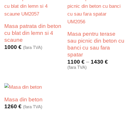
1430 €
Masa patrata din beton
cu blat din lemn si 4
Masa pentru terase
scaune
sau picnic din beton cu
1000
€
banci cu sau fara
(fara TVA)
spatar
Interval
1100
€
–
1430
€
de
(fara TVA)
prețuri:
1100 €
până
la
1430 €
Masa din beton
1260
€
(fara TVA)