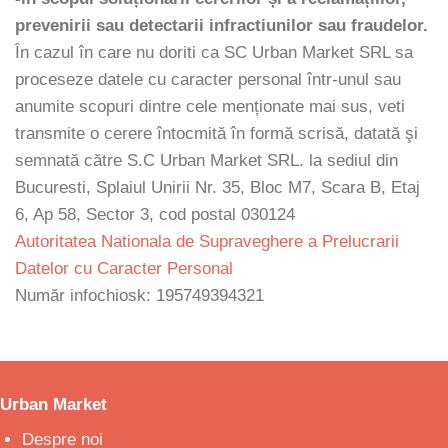
prevenirii sau detectarii infractiunilor sau fraudelor.
În cazul în care nu doriti ca SC Urban Market SRL sa
proceseze datele cu caracter personal într-unul sau
anumite scopuri dintre cele menționate mai sus, veti
transmite o cerere întocmită în formă scrisă, datată şi
semnată către S.C Urban Market SRL. la sediul din
Bucuresti, Splaiul Unirii Nr. 35, Bloc M7, Scara B, Etaj
6, Ap 58, Sector 3, cod postal 030124
Autoritatea Nationala de Supraveghere a Prelucrarii
Datelor cu Caracter Personal
Număr infochiosk: 195749394321
Urban Market
Despre noi