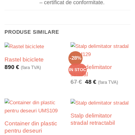
– certificat de conformitate.
PRODUSE SIMILARE
-28%
Rastel biciclete
Stalp delimitator
890
€
(fara TVA)
IN STOC
stradal
Prețul
Prețul
67
€
48
€
(fara TVA)
inițial
curent
a
este:
fost:
48 €.
67 €.
Stalp delimitator
stradal retractabil
Container din plastic
pentru deseuri