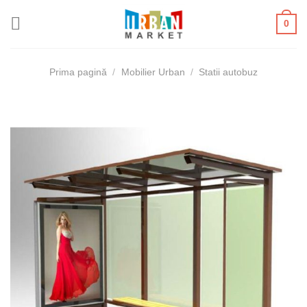
Skip
0
to
content
Prima pagină
/
Mobilier Urban
/
Statii autobuz