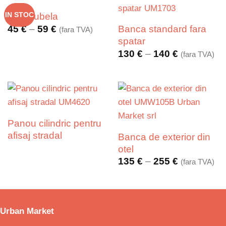
IN STOC
Europubela
Interval
Banca standard fara
45
€
–
59
€
(fara TVA)
de
spatar
prețuri:
Interval
130
€
–
140
€
(fara TVA)
45 €
de
până
prețuri:
la
130 €
59 €
până
la
140 €
Panou cilindric pentru
afisaj stradal
Banca de exterior din
otel
Interval
135
€
–
255
€
(fara TVA)
de
prețuri:
135 €
până
la
Urban Market
255 €