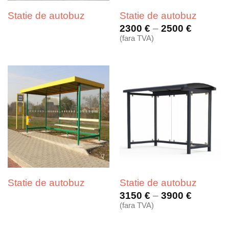
Statie de autobuz
Statie de autobuz
Interval
2300
€
–
2500
€
de
(fara TVA)
prețuri:
2300 €
până
la
2500 €
Statie de autobuz
Statie de autobuz
Interval
3150
€
–
3900
€
de
(fara TVA)
prețuri:
3150 €