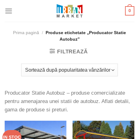
Skip
0
to
content
Prima pagină
/
Produse etichetate „Producator Statie
Autobuz”
FILTREAZĂ
Producator Statie Autobuz – produse comercializate
pentru amenajarea unei statii de autobuz. Aflati detalii,
gama de produse si preturi.
IN STOC