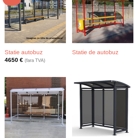
Statie autobuz
Statie de autobuz
4650
€
(fara TVA)