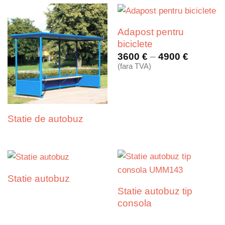
până
la
3900 €
Adapost pentru
biciclete
Interval
3600
€
–
4900
€
de
(fara TVA)
prețuri:
3600 €
până
la
4900 €
Statie de autobuz
Statie autobuz
Statie autobuz tip
consola