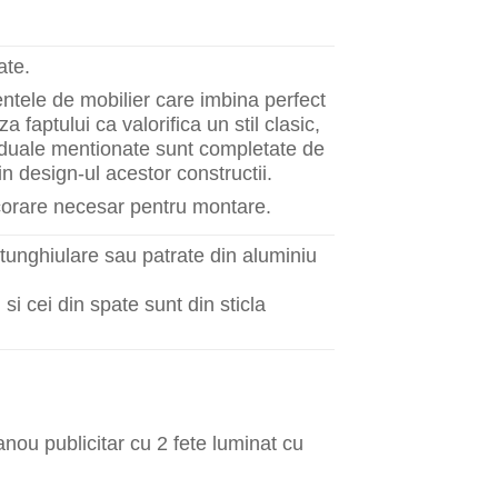
ate.
entele de mobilier care imbina perfect
 faptului ca valorifica un stil clasic,
le duale mentionate sunt completate de
in design-ul acestor constructii.
corare necesar pentru montare.
tunghiulare sau patrate din aluminiu
si cei din spate sunt din sticla
nou publicitar cu 2 fete luminat cu