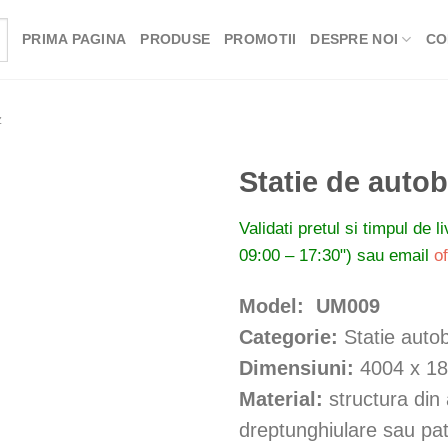
PRIMA PAGINA
PRODUSE
PROMOTII
DESPRE NOI
CO
z
Statie de auto
Validati pretul si timpul de l
09:00 – 17:30") sau email
o
Model: UM009
Categorie:
Statie auto
Dimensiuni:
4004 x 1
Material:
structura din 
dreptunghiulare sau pat