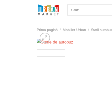
Skip
to
content
Prima pagină
/
Mobilier Urban
/
Statii autobu