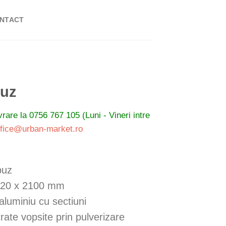
NTACT
buz
ivrare la
0756 767 105 (Luni - Vineri intre
ffice@urban-market.ro
buz
820 x 2100 mm
aluminiu cu sectiuni
rate vopsite prin pulverizare