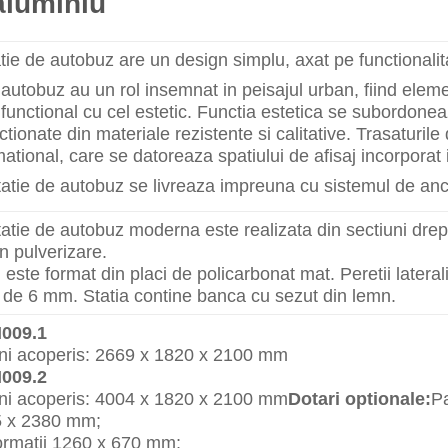
aluminiu
tie de autobuz are un design simplu, axat pe functionalit
e autobuz au un rol insemnat in peisajul urban, fiind elem
functional cu cel estetic. Functia estetica se subordoneaza
ectionate din materiale rezistente si calitative. Trasaturi
mational, care se datoreaza spatiului de afisaj incorporat 
atie de autobuz se livreaza impreuna cu sistemul de an
atie de autobuz moderna este realizata din sectiuni drep
in pulverizare.
este format din placi de policarbonat mat. Peretii laterali 
de 6 mm. Statia contine banca cu sezut din lemn.
009.1
ni acoperis: 2669 x 1820 x 2100 mm
009.2
ni acoperis: 4004 x 1820 x 2100 mm
Dotari optionale:
Pa
 x 2380 mm;
ormatii 1260 x 670 mm;