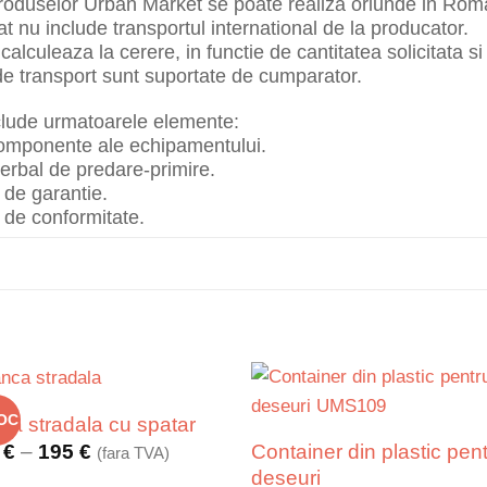
roduselor Urban Market se poate realiza oriunde in Roma
at nu include transportul international de la producator.
alculeaza la cerere, in functie de cantitatea solicitata si 
de transport sunt suportate de cumparator.
clude urmatoarele elemente:
componente ale echipamentului.
erbal de predare-primire.
t de garantie.
t de conformitate.
TOC
ca stradala cu spatar
Interval
Container din plastic pen
5
€
–
195
€
(fara TVA)
de
deseuri