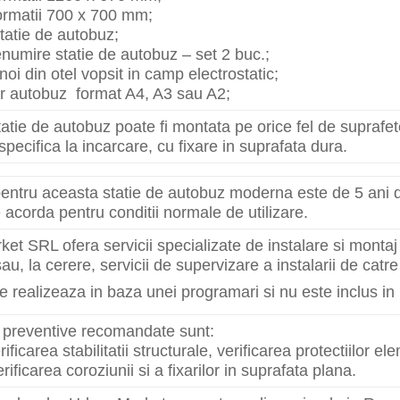
ormatii 700 x 700 mm;
statie de autobuz;
numire statie de autobuz – set 2 buc.;
oi din otel vopsit in camp electrostatic;
r autobuz format A4, A3 sau A2;
atie de autobuz poate fi montata pe orice fel de suprafet
specifica la incarcare, cu fixare in suprafata dura.
entru aceasta statie de autobuz moderna este de 5 ani de
e acorda pentru conditii normale de utilizare.
et SRL ofera servicii specializate de instalare si monta
u, la cerere, servicii de supervizare a instalarii de catr
e realizeaza in baza unei programari si nu este inclus in
le preventive recomandate sunt:
rificarea stabilitatii structurale, verificarea protectiilor
rificarea coroziunii si a fixarilor in suprafata plana.