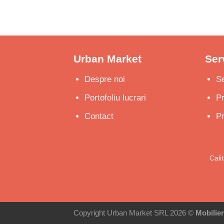
Urban Market
Serv
Despre noi
Se
Portofoliu lucrari
P
Contact
Pr
Cali
Copyright Urban Market SRL 2026 ©
Mobilie