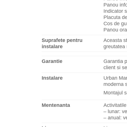
Panou inf
Indicator 
Placuta de
Cos de gun
Panou ora
Suprafete pentru
Aceasta st
instalare
greutatea 
Garantie
Garantia p
client si s
Instalare
Urban Mark
moderna sa
Montajul s
Mentenanta
Activitati
– lunar: ve
– anual: ve