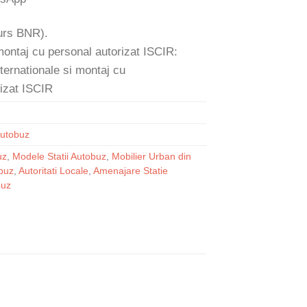
 curs BNR).
 montaj cu personal autorizat ISCIR:
autobuz
uz
,
Modele Statii Autobuz
,
Mobilier Urban din
obuz
,
Autoritati Locale
,
Amenajare Statie
buz