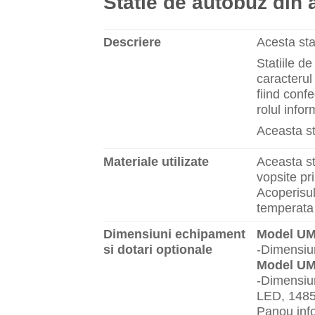
Statie de autobuz din 
Descriere
Acesta sta
Statiile d
caracterul 
fiind conf
rolul infor
Aceasta st
Materiale utilizate
Aceasta st
vopsite pr
Acoperisul 
temperata 
Dimensiuni echipament
Model UM
si dotari optionale
-Dimensiu
Model UM
-Dimensiu
LED, 1485
Panou inf