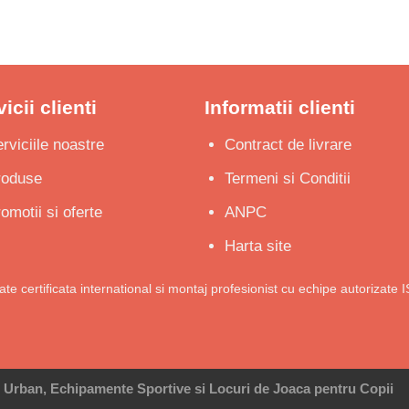
prețuri:
175 €
până
la
195 €
icii clienti
Informatii clienti
rviciile noastre
Contract de livrare
roduse
Termeni si Conditii
omotii si oferte
ANPC
Harta site
tate certificata international si montaj profesionist cu echipe autorizate 
r Urban, Echipamente Sportive si Locuri de Joaca pentru Copii