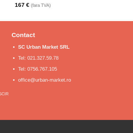
167
€
(fara TVA)
Contact
SC Urban Market SRL
Tel: 021.327.59.78
Tel: 0756.767.105
office@urban-market.ro
ISCIR