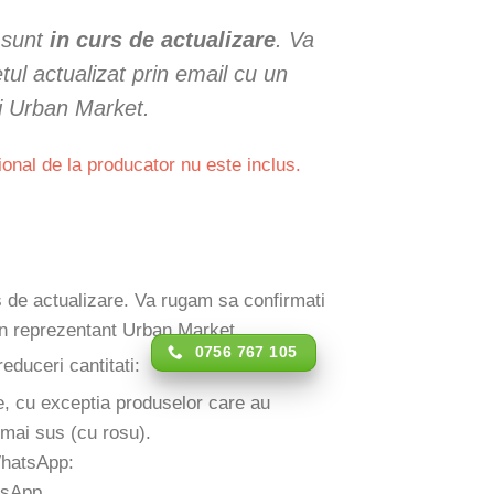
e sunt
in curs de actualizare
. Va
ul actualizat prin email cu un
i Urban Market.
ional de la producator nu este inclus.
rs de actualizare. Va rugam sa confirmati
 un reprezentant Urban Market.
0756 767 105
reduceri cantitati:
e, cu exceptia produselor care au
 mai sus (cu rosu).
WhatsApp: