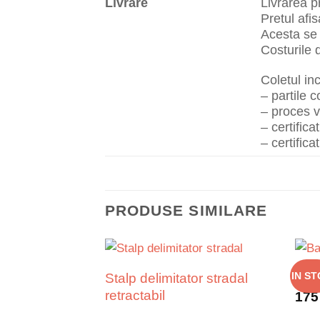
Livrare
Livrarea p
Pretul afis
Acesta se c
Costurile 
Coletul in
– partile 
– proces v
– certifica
– certifica
PRODUSE SIMILARE
Stalp delimitator stradal
IN S
Ban
retractabil
17