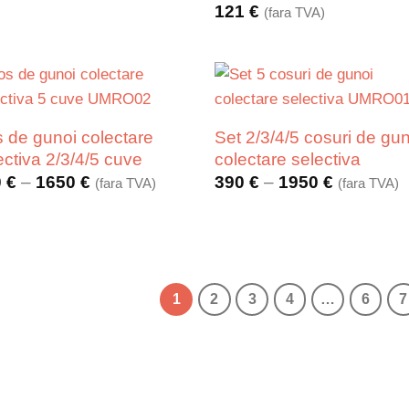
121
€
(fara TVA)
 de gunoi colectare
Set 2/3/4/5 cosuri de gu
ectiva 2/3/4/5 cuve
colectare selectiva
Interval
Interval
0
€
–
1650
€
390
€
–
1950
€
(fara TVA)
(fara TVA)
de
de
prețuri:
prețuri:
330 €
390 €
până
până
la
la
1650 €
1950 €
1
2
3
4
…
6
7