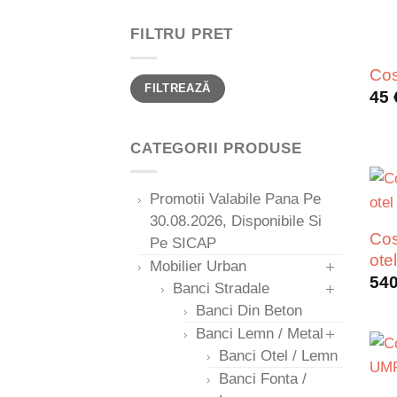
FILTRU PRET
Cos
Preț
Preț
FILTREAZĂ
minim
maxim
45
CATEGORII PRODUSE
Promotii Valabile Pana Pe
30.08.2026, Disponibile Si
Cos
Pe SICAP
ote
Mobilier Urban
54
Banci Stradale
Banci Din Beton
Banci Lemn / Metal
Banci Otel / Lemn
Banci Fonta /