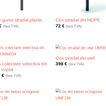
 gunoi stradal plastic
Cos stradal din HDPE
€
72
€
(fara TVA)
(fara TVA)
Cos stradal din otel
 colectare selectiva din
398
€
(fara TVA)
l vopsit
0
€
(fara TVA)