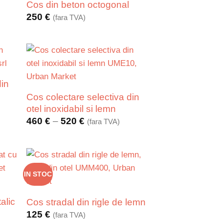
Cos din beton octogonal
250
€
(fara TVA)
din
Cos colectare selectiva din
otel inoxidabil si lemn
Interval
460
€
–
520
€
(fara TVA)
de
prețuri:
460 €
până
la
520 €
IN STOC
alic
Cos stradal din rigle de lemn
125
€
(fara TVA)