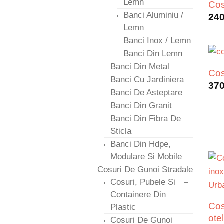
Lemn
Cos
Banci Aluminiu /
24
Lemn
Banci Inox / Lemn
Banci Din Lemn
Banci Din Metal
Cos
Banci Cu Jardiniera
37
Banci De Asteptare
Banci Din Granit
Banci Din Fibra De
Sticla
Banci Din Hdpe,
Modulare Si Mobile
Cosuri De Gunoi Stradale
Cosuri, Pubele Si
Containere Din
Cos
Plastic
ote
Cosuri De Gunoi