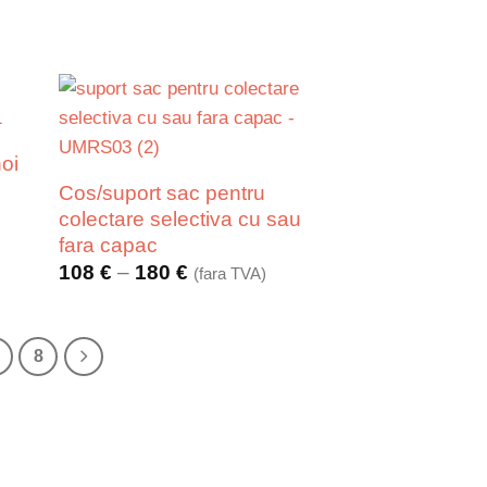
noi
Cos/suport sac pentru
colectare selectiva cu sau
fara capac
Interval
108
€
–
180
€
(fara TVA)
de
prețuri:
108 €
până
8
la
180 €