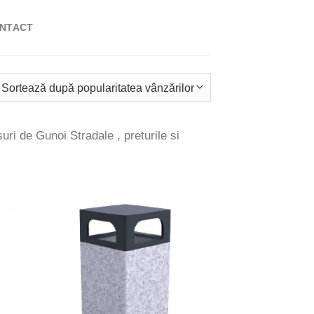
NTACT
at
ă
laritate
ri de Gunoi Stradale , preturile si