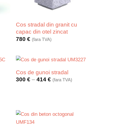
Cos stradal din granit cu
capac din otel zincat
780
€
(fara TVA)
Cos de gunoi stradal
Interval
300
€
–
414
€
(fara TVA)
de
prețuri:
300 €
până
la
414 €