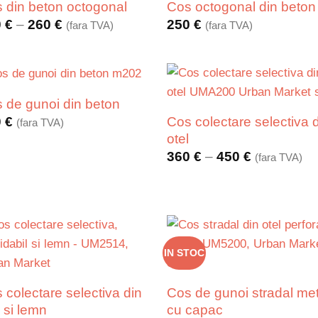
 din beton octogonal
Cos octogonal din beton
Interval
0
€
–
260
€
250
€
(fara TVA)
(fara TVA)
de
prețuri:
240 €
până
la
260 €
 de gunoi din beton
Cos colectare selectiva 
0
€
(fara TVA)
otel
Interval
360
€
–
450
€
(fara TVA)
de
prețuri:
360 €
până
la
450 €
IN STOC
 colectare selectiva din
Cos de gunoi stradal met
l si lemn
cu capac