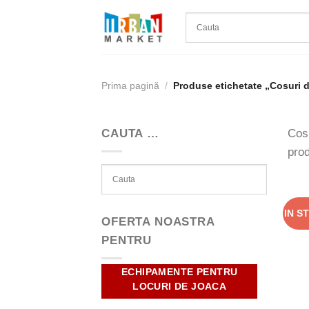
Skip
to
content
Prima pagină
/
Produse etichetate „Cosuri d
CAUTA …
Cosu
prod
IN S
OFERTA NOASTRA
PENTRU
ECHIPAMENTE PENTRU
LOCURI DE JOACA