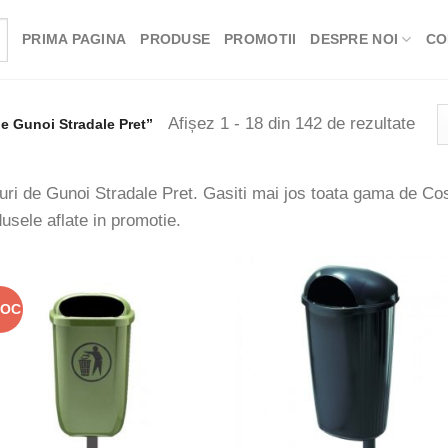
PRIMA PAGINA
PRODUSE
PROMOTII
DESPRE NOI
CO
Sort
Afișez 1 - 18 din 142 de rezultate
e Gunoi Stradale Pret”
dup
popu
ri de Gunoi Stradale Pret. Gasiti mai jos toata gama de Cosu
usele aflate in promotie.
TOC