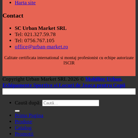
Harta site
Contact
SC Urban Market SRL
Tel: 021.327.59.78
Tel: 0756.767.105
office@urban-market.ro
Calitate certificata international si montaj profesionist cu echipe autorizate
ISCIR
Copyright Urban Market SRL 2026 ©
Mobilier Urban,
Echipamente Sportive si Locuri de Joaca pentru Copii
Caută după:
Prima Pagina
Produse
Catalog
Promotii