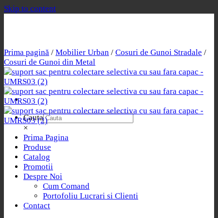
Skip to content
Prima pagină
/
Mobilier Urban
/
Cosuri de Gunoi Stradale
/
Cosuri de Gunoi din Metal
Cauta
×
Prima Pagina
Produse
Catalog
Promotii
Despre Noi
Cum Comand
Portofoliu Lucrari si Clienti
Contact