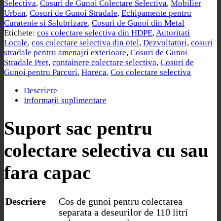
Selectiva
,
Cosuri de Gunoi Colectare Selectiva
,
Mobilier
Urban
,
Cosuri de Gunoi Stradale
,
Echipamente pentru
Curatenie si Salubrizare
,
Cosuri de Gunoi din Metal
Etichete:
cos colectare selectiva din HDPE
,
Autoritati
Locale
,
cos colectare selectiva din otel
,
Dezvoltatori
,
cosuri
stradale pentru amenajri exterioare
,
Cosuri de Gunoi
Stradale Pret
,
containere colectare selectiva
,
Cosuri de
Gunoi pentru Parcuri
,
Horeca
,
Cos colectare selectiva
Descriere
Informații suplimentare
Suport sac pentru
colectare selectiva cu sau
fara capac
Descriere
Cos de gunoi pentru colectarea
separata a deseurilor de 110 litri