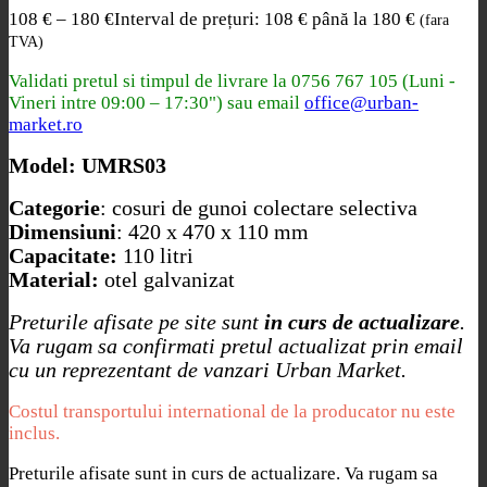
108
€
–
180
€
Interval de prețuri: 108 € până la 180 €
(fara
TVA)
Validati pretul si timpul de livrare la
0756 767 105 (Luni -
Vineri intre 09:00 – 17:30") sau email
office@urban-
market.ro
Model:
UMRS03
Categorie
: cosuri de gunoi colectare selectiva
Dimensiuni
: 420 x 470 x 110 mm
Capacitate:
110 litri
Material:
otel galvanizat
Preturile afisate pe site sunt
in curs de actualizare
.
Va rugam sa confirmati pretul actualizat prin email
cu un reprezentant de vanzari Urban Market.
Costul transportului international de la producator nu este
inclus.
Preturile afisate sunt in curs de actualizare. Va rugam sa