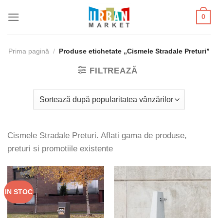
Skip
0
to
content
Prima pagină
/
Produse etichetate „Cismele Stradale Preturi”
FILTREAZĂ
Cismele Stradale Preturi. Aflati gama de produse,
preturi si promotiile existente
IN STOC