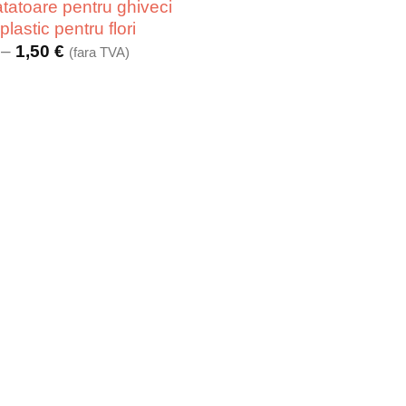
tatoare pentru ghiveci
plastic pentru flori
Interval
–
1,50
€
(fara TVA)
de
prețuri:
1 €
până
la
1,50 €