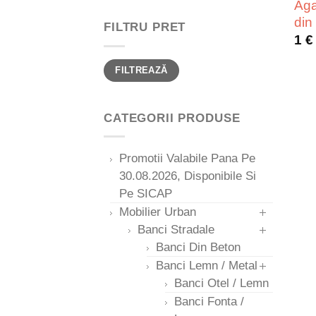
Aga
din 
FILTRU PRET
1
€
Preț
Preț
FILTREAZĂ
minim
maxim
CATEGORII PRODUSE
Promotii Valabile Pana Pe
30.08.2026, Disponibile Si
Pe SICAP
Mobilier Urban
Banci Stradale
Banci Din Beton
Banci Lemn / Metal
Banci Otel / Lemn
Banci Fonta /