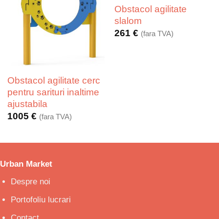
Obstacol agilitate
slalom
261
€
(fara TVA)
Obstacol agilitate cerc
pentru sarituri inaltime
ajustabila
1005
€
(fara TVA)
Urban Market
Despre noi
Portofoliu lucrari
Contact