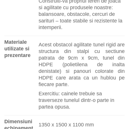
Construiti-va propriul teren de joaca
si agilitate cu produsele noastre:
balansoare, obstacole, cercuri de
sarituri – toate stabile si rezistente la
intemperii.
Materiale
Acest obstacol agilitate tunel rigid are
utilizate si
structura din stalpi cu sectiune
prezentare
patrata de 9cm x 9cm, tunel din
HDPE (polietilena de inalta
denistate) si panouri colorate din
HDPE care arata ca un hublou pe
fiecare parte.
Exercitiu: cainele trebuie sa
traverseze tunelul dintr-o parte in
partea opusa.
Dimensiuni
1350 x 1500 x 1100 mm
echipament