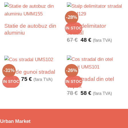
-28%
Statie de autobuz din
Stalp delimitator
IN STOC
aluminiu
stradal
Prețul
Prețul
67
€
48
€
(fara TVA)
inițial
curent
a
este:
fost:
48 €.
67 €.
-31%
-26%
Cos de gunoi stradal
Prețul
Prețul
Cos stradal din otel
108
€
75
€
(fara TVA)
IN STOC
IN STOC
inițial
curent
vopsit
a
este:
Prețul
Prețul
78
€
58
€
(fara TVA)
fost:
75 €.
inițial
curent
108 €.
a
este:
fost:
58 €.
78 €.
Urban Market