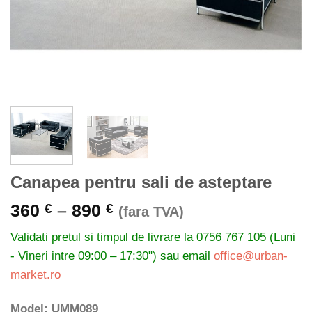
Canapea pentru sali de asteptare
Interval
360
–
890
€
€
(fara TVA)
de
Validati pretul si timpul de livrare la
0756 767 105 (Luni
prețuri:
- Vineri intre 09:00 – 17:30") sau email
office@urban-
360 €
market.ro
până
la
Model: UMM089