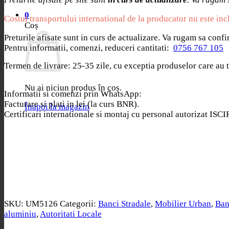
0
Costul transportului international de la producator nu este inc
Coș
Preturile afisate sunt in curs de actualizare. Va rugam sa conf
Pentru informatii, comenzi, reduceri cantitati:
0756 767 105
Termen de livrare: 25-35 zile, cu exceptia produselor care au t
Nu ai niciun produs în coș.
Informatii si comenzi prin WhatsApp:
Facturare si plati in lei (la curs BNR).
Înapoi la magazin
Certificari internationale si montaj cu personal autorizat ISCI
SKU:
UM5126
Categorii:
Banci Stradale
,
Mobilier Urban
,
Ban
aluminiu
,
Autoritati Locale