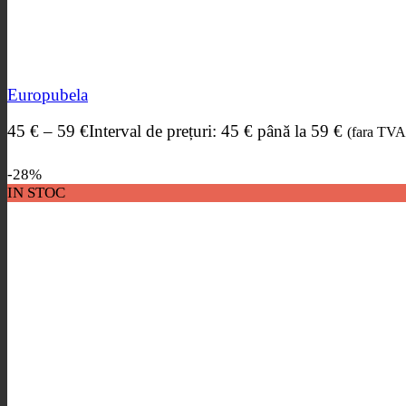
Europubela
45
€
–
59
€
Interval de prețuri: 45 € până la 59 €
(fara TVA
-28%
IN STOC