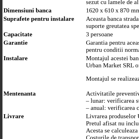
sezut cu lamele de a
Dimensiuni banca
1620 x 610 x 870 m
Suprafete pentru instalare
Aceasta banca stradal
suporte greutatea spe
Capacitate
3 persoane
Garantie
Garantia pentru aceas
pentru conditii norma
Instalare
Montajul acestei banc
Urban Market SRL ofe
Montajul se realizeaz
Mentenanta
Activitatile prevent
– lunar: verificarea s
– anual: verificarea 
Livrare
Livrarea produselor 
Pretul afisat nu incl
Acesta se calculeaza l
Costurile de transpor