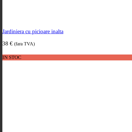
Jardiniera cu picioare inalta
38
€
(fara TVA)
IN STOC