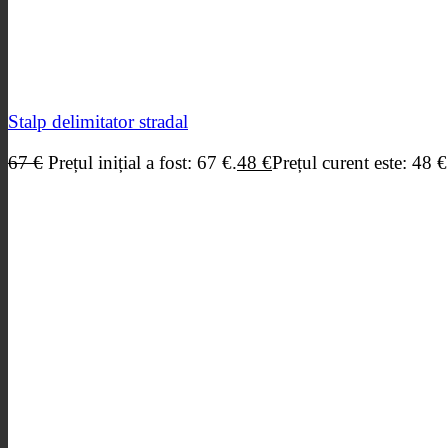
Stalp delimitator stradal
67
€
Prețul inițial a fost: 67 €.
48
€
Prețul curent este: 48 €