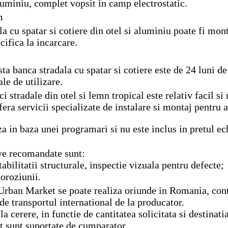
luminiu, complet vopsit in camp electrostatic.
m
a cu spatar si cotiere din otel si aluminiu poate fi mont
cifica la incarcare.
ta banca stradala cu spatar si cotiere este de 24 luni de 
le de utilizare.
i stradale din otel si lemn tropical este relativ facil si
ra servicii specializate de instalare si montaj pentru 
a in baza unei programari si nu este inclus in pretul e
ive recomandate sunt:
tabilitatii structurale, inspectie vizuala pentru defecte;
coroziunii.
Urban Market se poate realiza oriunde in Romania, cont
ude transportul international de la producator.
a cerere, in functie de cantitatea solicitata si destinati
t sunt suportate de cumparator.