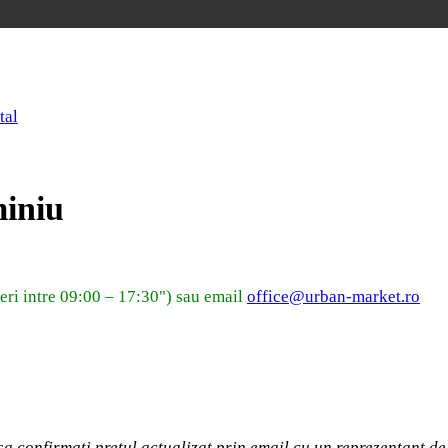
tal
miniu
eri intre 09:00 – 17:30") sau email
office@urban-market.ro
sa confirmati pretul actualizat prin email cu un reprezentant 