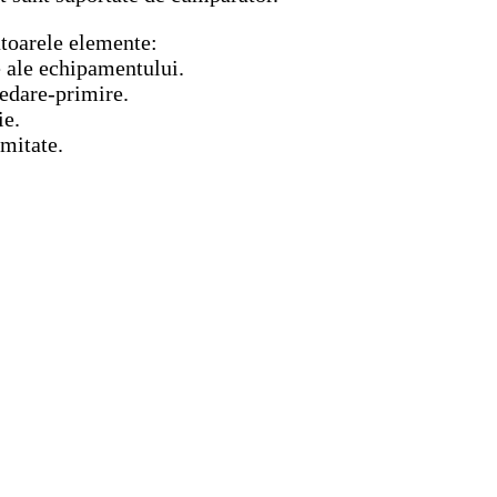
toarele elemente:
 ale echipamentului.
redare-primire.
ie.
rmitate.