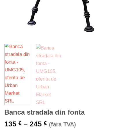
Banca stradala din fonta
Interval
135
–
245
€
€
(fara TVA)