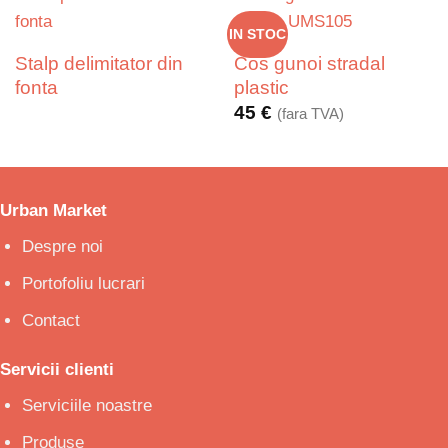
IN STOC
Stalp delimitator din
Cos gunoi stradal
fonta
plastic
45
€
(fara TVA)
Urban Market
Despre noi
Portofoliu lucrari
Contact
Servicii clienti
Serviciile noastre
Produse