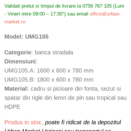
de
Validati pretul si timpul de livrare la
0756 767 105 (Luni
prețuri:
- Vineri intre 09:00 – 17:30") sau email
office@urban-
135 €
market.ro
până
la
Model: UMG105
245 €
Categorie
: banca stradala
Dimensiuni
:
UMG105.A: 1600 x 600 x 780 mm
UMG105.B: 1800 x 600 x 780 mm
Material:
cadru si picioare din fonta, sezut si
spatar din rigle din lemn de pin sau tropical sau
HDPE
Produs in stoc,
poate fi ridicat de la depozitul