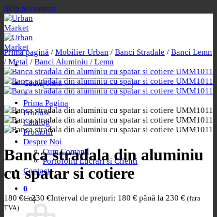
Skip to content
Prima pagină
/
Mobilier Urban
/
Banci Stradale
/
Banci Lemn
/ Metal
/
Banci Aluminiu / Lemn
Cauta
×
Prima Pagina
Produse
Catalog
Promotii
Despre Noi
Banca stradala din aluminiu
Cum Comand
Portofoliu Lucrari si Clienti
cu spatar si cotiere
Contact
0
180
€
–
230
€
Interval de prețuri: 180 € până la 230 €
Coș
(fara
TVA)