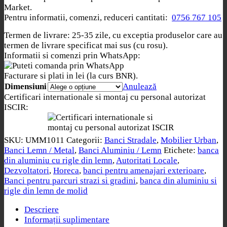
Market.
Pentru informatii, comenzi, reduceri cantitati:
0756 767 105
Termen de livrare: 25-35 zile, cu exceptia produselor care au
termen de livrare specificat mai sus (cu rosu).
Informatii si comenzi prin WhatsApp:
Facturare si plati in lei (la curs BNR).
Dimensiuni
Anulează
Certificari internationale si montaj cu personal autorizat
ISCIR:
SKU:
UMM1011
Categorii:
Banci Stradale
,
Mobilier Urban
,
Banci Lemn / Metal
,
Banci Aluminiu / Lemn
Etichete:
banca
din aluminiu cu rigle din lemn
,
Autoritati Locale
,
Dezvoltatori
,
Horeca
,
banci pentru amenajari exterioare
,
Banci pentru parcuri strazi si gradini
,
banca din aluminiu si
rigle din lemn de molid
Descriere
Informații suplimentare