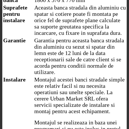
banca
1800 x 570 x 770 mm
Suprafete
Aceasta banca stradala din aluminiu cu
pentru
spatar si cotiere poate fi montata pe
instalare
orice fel de suprafete plane calculate
sa suporte greutatea specifica la
incarcare, cu fixare in suprafata dura.
Garantie
Garantia pentru aceasta banca stradala
din aluminiu cu sezut si spatar din
lemn este de 12 luni de la data
receptionarii sale de catre client si se
acorda pentru conditii normale de
utilizare.
Instalare
Montajul acestei banci stradale simple
este relativ facil si nu necesita
operatiuni sau unelte speciale. La
cerere Urban Market SRL ofera
servicii specializate de instalare si
montaj pentru acest echipament.
Montajul se realizeaza in baza unei
programari si nu este inclus in pretul