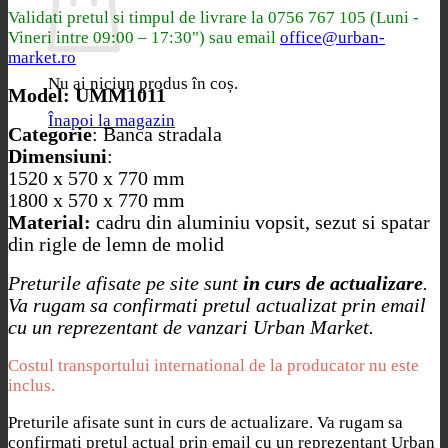
Validati pretul si timpul de livrare la
0756 767 105 (Luni -
Vineri intre 09:00 – 17:30") sau email
office@urban-
market.ro
Nu ai niciun produs în coș.
Model: UMM1011
Înapoi la magazin
Categorie
: Banca stradala
Dimensiuni
:
1520 x 570 x 770 mm
1800 x 570 x 770 mm
Material:
cadru din aluminiu vopsit, sezut si spatar
din rigle de lemn de molid
Preturile afisate pe site sunt
in curs de actualizare
.
Va rugam sa confirmati pretul actualizat prin email
cu un reprezentant de vanzari Urban Market.
Costul transportului international de la producator nu este
inclus.
Preturile afisate sunt in curs de actualizare. Va rugam sa
confirmati pretul actual prin email cu un reprezentant Urban