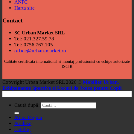
ANPC
Harta site
Contact
SC Urban Market SRL
Tel: 021.327.59.78
Tel: 0756.767.105
office@urban-market.ro
Calitate certificata international si montaj profesionist cu echipe autorizate
ISCIR
Copyright Urban Market SRL 2026 ©
Mobilier Urban,
Echipamente Sportive si Locuri de Joaca pentru Copii
Caută după:
Prima Pagina
Produse
Catalog