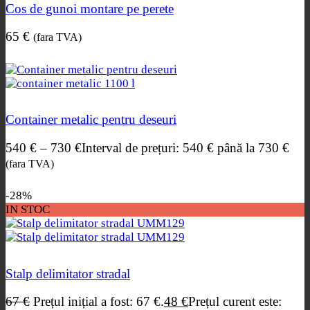
Cos de gunoi montare pe perete
65
€
(fara TVA)
Container metalic pentru deseuri
540
€
–
730
€
Interval de prețuri: 540 € până la 730 €
(fara TVA)
-28%
IN STOC
Stalp delimitator stradal
67
€
Prețul inițial a fost: 67 €.
48
€
Prețul curent este: