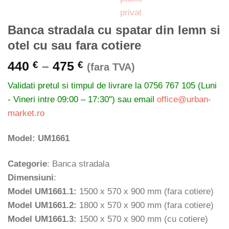
Banca stradala cu spatar din lemn si
otel cu sau fara cotiere
Interval
440
–
475
€
€
(fara TVA)
de
Validati pretul si timpul de livrare la
0756 767 105 (Luni
prețuri:
- Vineri intre 09:00 – 17:30") sau email
office@urban-
440 €
market.ro
până
la
Model: UM1661
475 €
Categorie
: Banca stradala
Dimensiuni
:
Model UM1661.1:
1500 x 570 x 900 mm (fara cotiere)
Model UM1661.2:
1800 x 570 x 900 mm (fara cotiere)
Model UM1661.3:
1500 x 570 x 900 mm (cu cotiere)