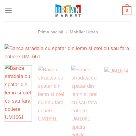
Skip
0
to
content
Prima pagină
/
Mobilier Urban