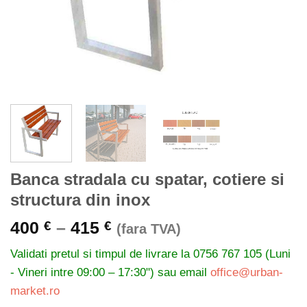
Banca stradala cu spatar, cotiere si
structura din inox
Interval
400
–
415
€
€
(fara TVA)
de
Validati pretul si timpul de livrare la
0756 767 105 (Luni
prețuri:
- Vineri intre 09:00 – 17:30") sau email
office@urban-
400 €
market.ro
până