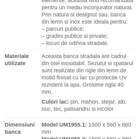
elemente, aceasta fiind recomandata
pentru un mediu inconjurator natural.
Prin natura si designul sau, banca
din lemn si inox este ideala pentru:
– parcuri publice;
– gradini publice si private;
– locuri de odihna stradale.
Materiale
Aceasta banca stradala are cadrul
utilizate
din otel inoxidabil. Sezutul si spatarul
sunt realizate din rigle din lemn de
molid finisat cu lac cu protectie UV
rezistent la apa. Grosime rigla 40
mm.
Culori lac:
pin, mahon, stejar, alb,
nuc, tec, palisandru si incolor
Dimensiuni
Model UM1955.1:
1500 x 560 x 860
banca
mm
Model UM1955.2:
1800 x 560 x 860