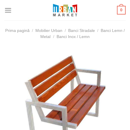
Skip
0
to
content
Prima pagină
/
Mobilier Urban
/
Banci Stradale
/
Banci Lemn /
Metal
/
Banci Inox / Lemn