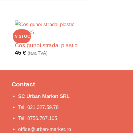
IN STOC
Cos gunoi stradal plastic
45
€
(fara TVA)
Contact
SC Urban Market SRL
Tel: 021.327.59.78
Tel: 0756.767.105
office@urban-market.ro