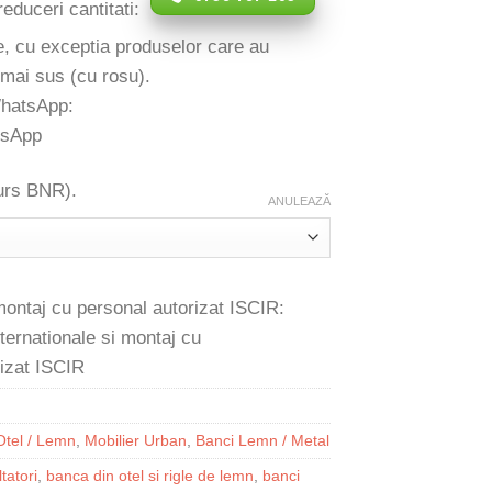
reduceri cantitati:
e, cu exceptia produselor care au
 mai sus (cu rosu).
WhatsApp:
 curs BNR).
ANULEAZĂ
 montaj cu personal autorizat ISCIR:
Otel / Lemn
,
Mobilier Urban
,
Banci Lemn / Metal
tatori
,
banca din otel si rigle de lemn
,
banci