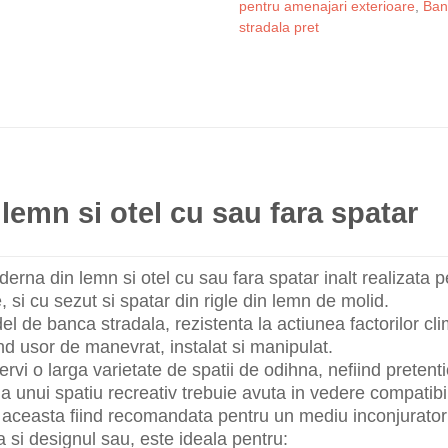
pentru amenajari exterioare
,
Banc
stradala pret
lemn si otel cu sau fara spatar
rna din lemn si otel cu sau fara spatar inalt realizata pe
, si cu sezut si spatar din rigle din lemn de molid.
l de banca stradala, rezistenta la actiunea factorilor cli
iind usor de manevrat, instalat si manipulat.
rvi o larga varietate de spatii de odihna, nefiind pretent
ia unui spatiu recreativ trebuie avuta in vedere compatibil
aceasta fiind recomandata pentru un mediu inconjurator 
a si designul sau, este ideala pentru: