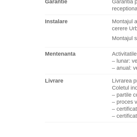
Garantie
Garantia p
receptiona
Instalare
Montajul a
cerere Urb
Montajul s
Mentenanta
Activitati
– lunar: ve
– anual: ve
Livrare
Livrarea p
Coletul i
– partile
– proces v
– certifica
– certific