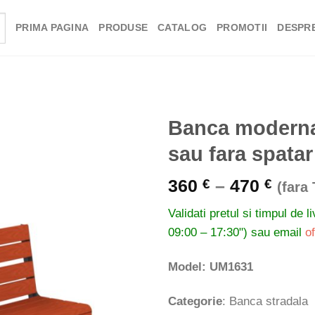
PRIMA PAGINA
PRODUSE
CATALOG
PROMOTII
DESPRE
Banca moderna 
sau fara spatar
Inter
360
–
470
€
€
(fara
de
Validati pretul si timpul de l
prețu
09:00 – 17:30") sau email
o
360 
până
Model: UM1631
la
470 
Categorie
: Banca stradala