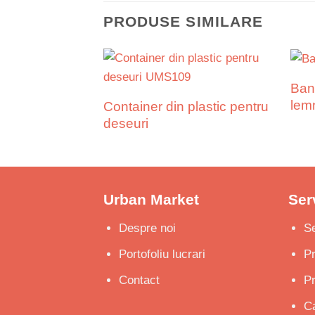
PRODUSE SIMILARE
Banc
lemn
Container din plastic pentru
deseuri
Urban Market
Serv
Despre noi
Se
Portofoliu lucrari
P
Contact
Pr
Ca