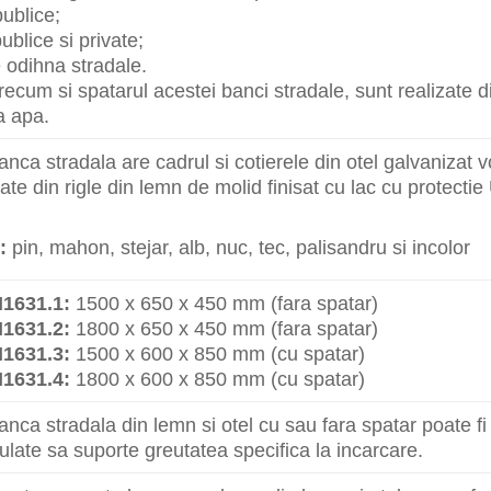
publice;
ublice si private;
e odihna stradale.
recum si spatarul acestei banci stradale, sunt realizate d
la apa.
nca stradala are cadrul si cotierele din otel galvanizat v
zate din rigle din lemn de molid finisat cu lac cu protecti
:
pin, mahon, stejar, alb, nuc, tec, palisandru si incolor
1631.1:
1500 x 650 x 450 mm (fara spatar)
1631.2:
1800 x 650 x 450 mm (fara spatar)
1631.3:
1500 x 600 x 850 mm (cu spatar)
1631.4:
1800 x 600 x 850 mm (cu spatar)
nca stradala din lemn si otel cu sau fara spatar poate fi
ulate sa suporte greutatea specifica la incarcare.