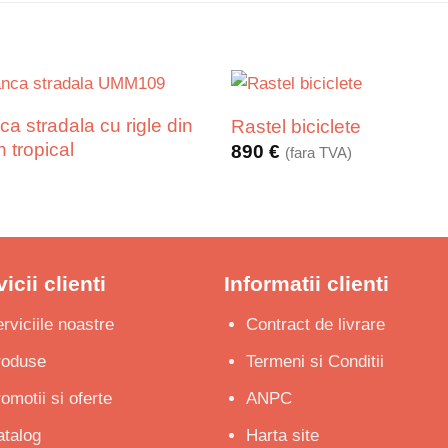
a stradala cu rigle din
Rastel biciclete
 tropical
890
€
(fara TVA)
icii clienti
Informatii clienti
rviciile noastre
Contract de livrare
roduse
Termeni si Conditii
omotii si oferte
ANPC
talog
Harta site