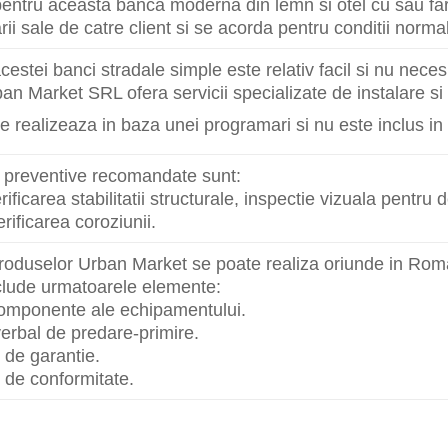
entru aceasta banca moderna din lemn si otel cu sau far
rii sale de catre client si se acorda pentru conditii normal
cestei banci stradale simple este relativ facil si nu neces
an Market SRL ofera servicii specializate de instalare s
e realizeaza in baza unei programari si nu este inclus in
le preventive recomandate sunt:
rificarea stabilitatii structurale, inspectie vizuala pentru 
rificarea coroziunii.
roduselor Urban Market se poate realiza oriunde in Roma
nclude urmatoarele elemente:
 componente ale echipamentului.
erbal de predare-primire.
t de garantie.
at de conformitate.