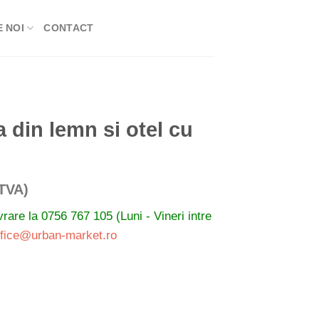
 NOI
CONTACT
din lemn si otel cu
val
 TVA)
ivrare la
0756 767 105 (Luni - Vineri intre
ri:
ffice@urban-market.ro
€
€