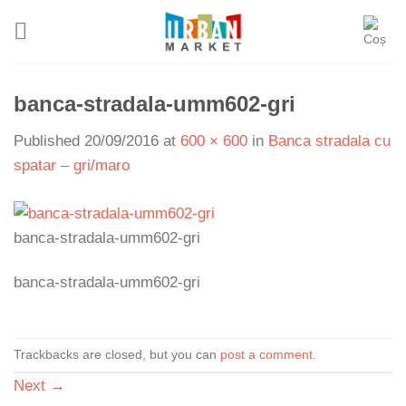
Skip
to
content
banca-stradala-umm602-gri
Published
20/09/2016
at
600 × 600
in
Banca stradala cu
spatar – gri/maro
banca-stradala-umm602-gri
banca-stradala-umm602-gri
Trackbacks are closed, but you can
post a comment
.
Next
→