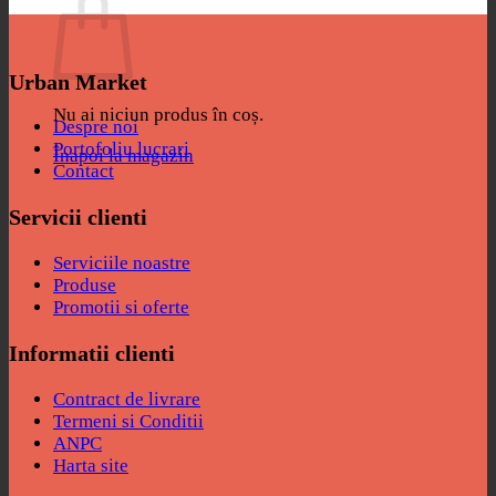
Urban Market
Nu ai niciun produs în coș.
Despre noi
Portofoliu lucrari
Înapoi la magazin
Contact
Servicii clienti
Serviciile noastre
Produse
Promotii si oferte
Informatii clienti
Contract de livrare
Termeni si Conditii
ANPC
Harta site