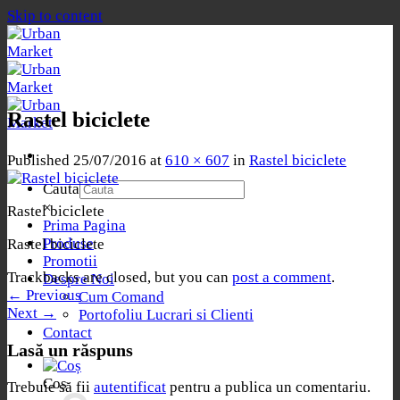
Skip to content
Rastel biciclete
Published
25/07/2016
at
610 × 607
in
Rastel biciclete
Cauta
×
Rastel biciclete
Prima Pagina
Produse
Rastel biciclete
Promotii
Trackbacks are closed, but you can
post a comment
.
Despre Noi
←
Previous
Cum Comand
Next
→
Portofoliu Lucrari si Clienti
Contact
Lasă un răspuns
Coș
Trebuie să fii
autentificat
pentru a publica un comentariu.