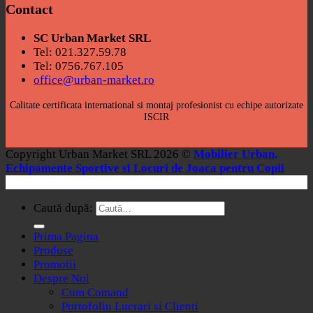
Contact
SC Urban Market SRL
Tel: 021.327.59.78
Tel: 0756.767.105
office@urban-market.ro
Calitate certificata international si montaj profesionist cu echipe autorizate
ISCIR
Copyright Urban Market SRL 2026 ©
Mobilier Urban,
Echipamente Sportive si Locuri de Joaca pentru Copii
Caută după:
Prima Pagina
Produse
Promotii
Despre Noi
Cum Comand
Portofoliu Lucrari si Clienti