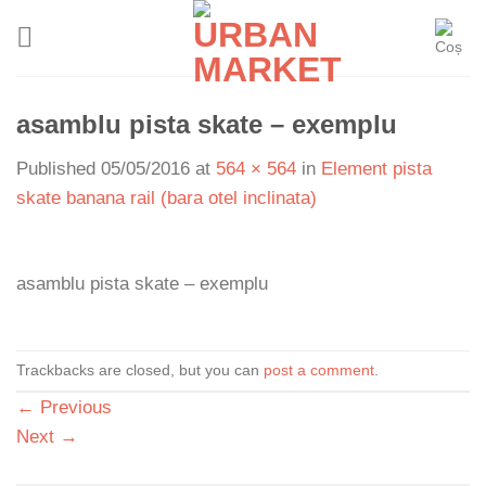
Skip
to
content
asamblu pista skate – exemplu
Published
05/05/2016
at
564 × 564
in
Element pista
skate banana rail (bara otel inclinata)
asamblu pista skate – exemplu
Trackbacks are closed, but you can
post a comment
.
←
Previous
Next
→