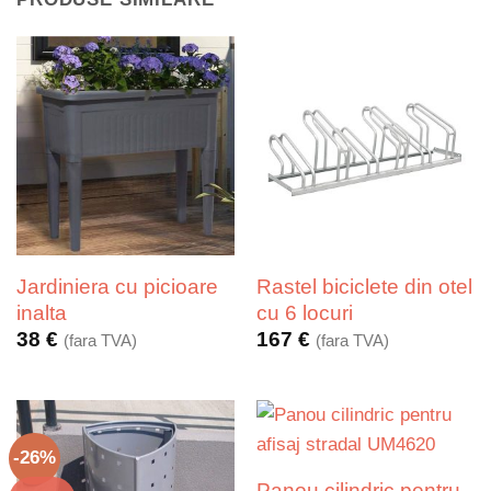
Jardiniera cu picioare
Rastel biciclete din otel
inalta
cu 6 locuri
38
€
167
€
(fara TVA)
(fara TVA)
-26%
Panou cilindric pentru