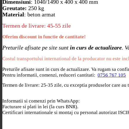
Dimensiuni
: 1040/1490 x 400 x 400 mm
Greutate:
250 kg
Material
: beton armat
Termen de livrare: 45-55 zile
Oferim discount in functie de cantitate!
Preturile afisate pe site sunt
in curs de actualizare
. V
Costul transportului international de la producator nu este inc
Preturile afisate sunt in curs de actualizare. Va rugam sa conf
Pentru informatii, comenzi, reduceri cantitati:
0756 767 105
Termen de livrare: 25-35 zile, cu exceptia produselor care au t
Informatii si comenzi prin WhatsApp:
Facturare si plati in lei (la curs BNR).
Certificari internationale si montaj cu personal autorizat ISCI