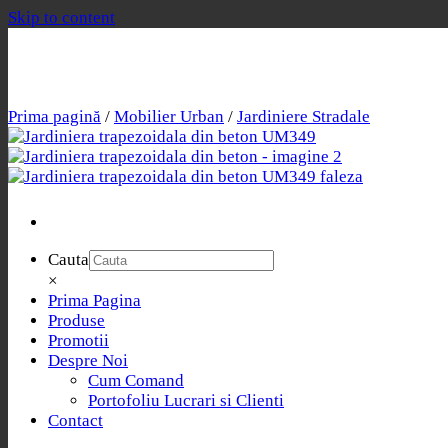
Skip to content
Prima pagină
/
Mobilier Urban
/
Jardiniere Stradale
Cauta
×
Prima Pagina
Produse
Promotii
Despre Noi
Cum Comand
Portofoliu Lucrari si Clienti
Contact