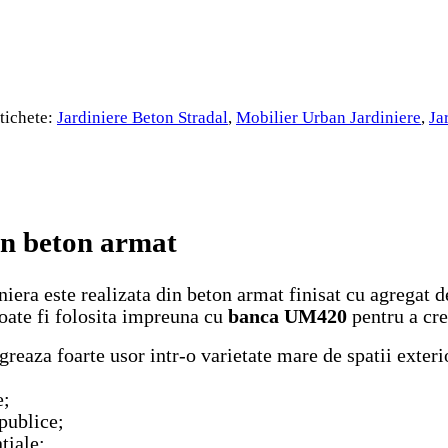
tichete:
Jardiniere Beton Stradal
,
Mobilier Urban Jardiniere
,
Ja
in beton armat
era este realizata din beton armat finisat cu agregat de 
Poate fi folosita impreuna cu
banca UM420
pentru a cre
reaza foarte usor intr-o varietate mare de spatii exter
e;
 publice;
tiale;