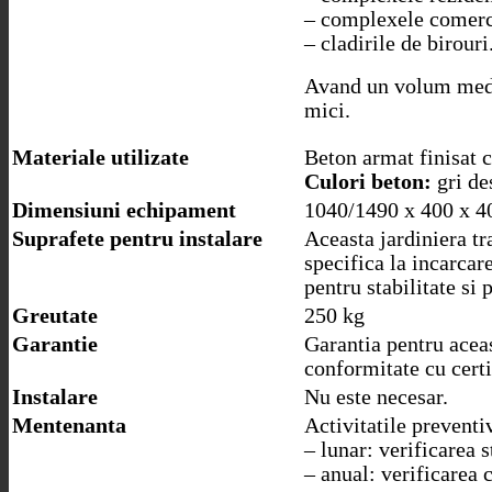
– complexele comerc
– cladirile de birouri
Avand un volum mediu,
mici.
Materiale utilizate
Beton armat finisat c
Culori beton:
gri des
Dimensiuni echipament
1040/1490 x 400 x 
Suprafete pentru instalare
Aceasta jardiniera tr
specifica la incarcar
pentru stabilitate si 
Greutate
250 kg
Garantie
Garantia pentru aceas
conformitate cu certi
Instalare
Nu este necesar.
Mentenanta
Activitatile prevent
– lunar: verificarea s
– anual: verificarea 