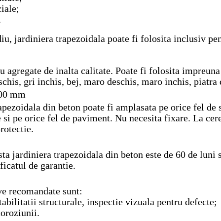
iale;
.
 jardiniera trapezoidala poate fi folosita inclusiv pent
u agregate de inalta calitate. Poate fi folosita impreu
chis, gri inchis, bej, maro deschis, maro inchis, piatra 
400 mm
apezoidala din beton poate fi amplasata pe orice fel de 
e si pe orice fel de paviment. Nu necesita fixare. La ce
protectie.
ta jardiniera trapezoidala din beton este de 60 de luni s
ficatul de garantie.
ive recomandate sunt:
tabilitatii structurale, inspectie vizuala pentru defecte;
coroziunii.