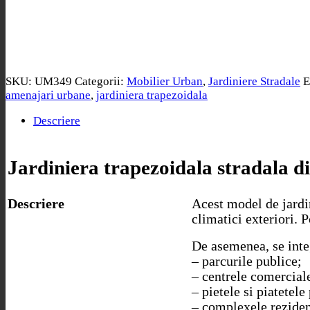
SKU:
UM349
Categorii:
Mobilier Urban
,
Jardiniere Stradale
E
amenajari urbane
,
jardiniera trapezoidala
Descriere
Jardiniera trapezoidala stradala d
Descriere
Acest model de jardini
climatici exteriori. 
De asemenea, se integ
– parcurile publice;
– centrele comercial
– pietele si piatetele
– complexele reziden