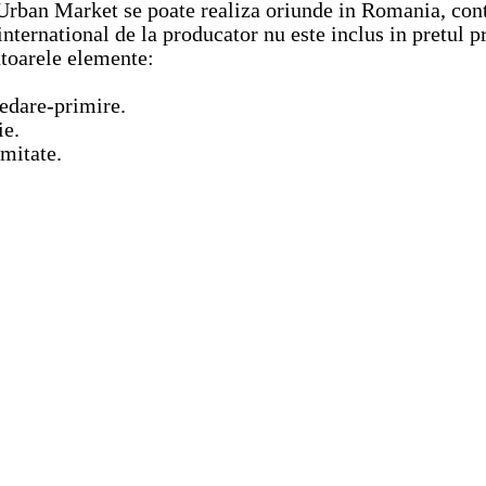
Urban Market se poate realiza oriunde in Romania, cont
international de la producator nu este inclus in pretul p
toarele elemente:
redare-primire.
ie.
rmitate.