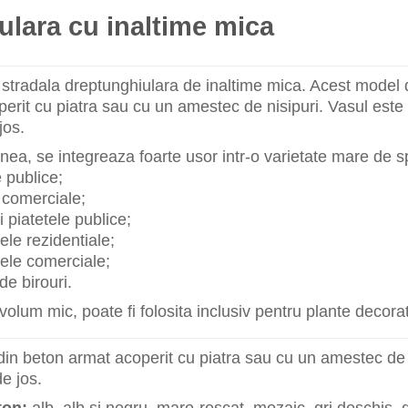
ulara cu inaltime mica
 stradala dreptunghiulara de inaltime mica. Acest model d
erit cu piatra sau cu un amestec de nisipuri. Vasul este
jos.
a, se integreaza foarte usor intr-o varietate mare de sp
e publice;
 comerciale;
i piatetele publice;
le rezidentiale;
ele comerciale;
 de birouri.
olum mic, poate fi folosita inclusiv pentru plante decorati
din beton armat acoperit cu piatra sau cu un amestec de 
de jos.
ton:
alb, alb si negru, maro-roscat, mozaic, gri deschis, g