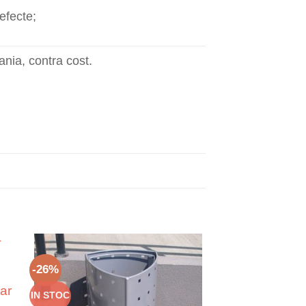
defecte;
nia, contra cost.
-26%
ar
IN STOC