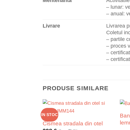
Mentenanta
Activitati
– lunar: ve
– anual: ve
Livrare
Livrarea p
Coletul i
– partile
– proces v
– certifica
– certific
PRODUSE SIMILARE
Banc
IN STOC
lemn
Cismea stradala din otel