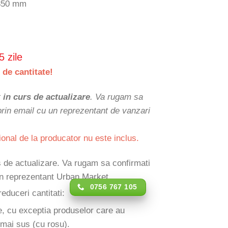
 350 mm
5 zile
 de cantitate!
t
in curs de actualizare
. Va rugam sa
 prin email cu un reprezentant de vanzari
ional de la producator nu este inclus.
rs de actualizare. Va rugam sa confirmati
 un reprezentant Urban Market.
0756 767 105
reduceri cantitati:
e, cu exceptia produselor care au
 mai sus (cu rosu).