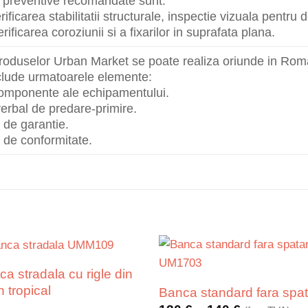
le preventive recomandate sunt:
rificarea stabilitatii structurale, inspectie vizuala pentru 
rificarea coroziunii si a fixarilor in suprafata plana.
roduselor Urban Market se poate realiza oriunde in Roma
nclude urmatoarele elemente:
 componente ale echipamentului.
erbal de predare-primire.
t de garantie.
at de conformitate.
a stradala cu rigle din
 tropical
Banca standard fara spat