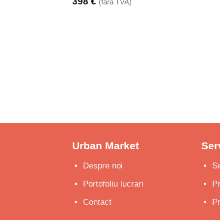
398
€
(fara TVA)
Urban Market
Serv
Despre noi
Se
Portofoliu lucrari
P
Contact
Pr