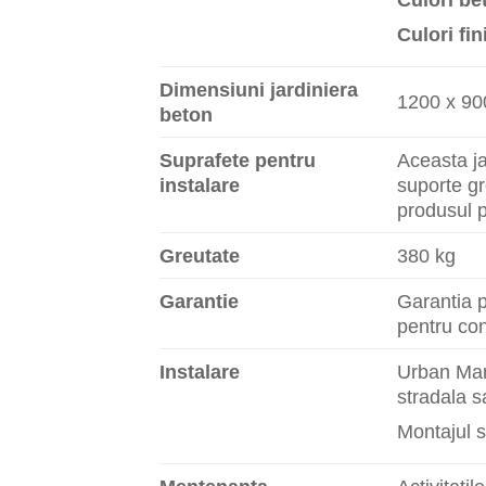
Culori fin
Dimensiuni jardiniera
1200 x 9
beton
Suprafete pentru
Aceasta ja
instalare
suporte gr
produsul p
Greutate
380 kg
Garantie
Garantia p
pentru con
Instalare
Urban Mark
stradala s
Montajul s