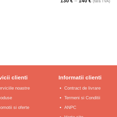
Interval
130
€
–
140
€
(fara TVA)
de
prețuri:
130 €
până
la
140 €
icii clienti
Informatii clienti
rviciile noastre
Contract de livrare
roduse
Termeni si Conditii
omotii si oferte
ANPC