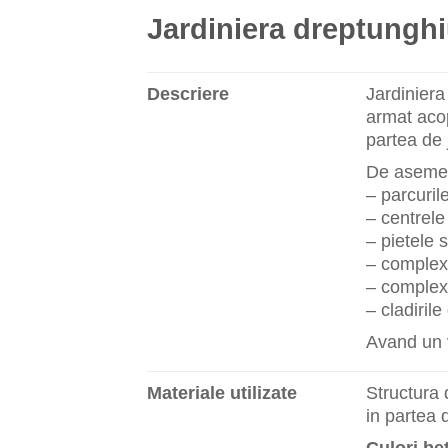
Jardiniera dreptunghi
Descriere
Jardiniera
armat acop
partea de 
De asemene
– parcuril
– centrele
– pietele s
– complexe
– complex
– cladirile
Avand un v
Materiale utilizate
Structura 
in partea 
Culori be