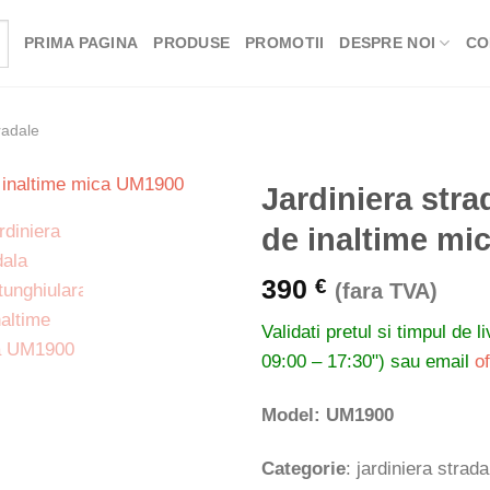
PRIMA PAGINA
PRODUSE
PROMOTII
DESPRE NOI
CO
radale
Jardiniera stra
de inaltime mi
390
€
(fara TVA)
Validati pretul si timpul de l
09:00 – 17:30") sau email
o
Model: UM1900
Categorie
: jardiniera strada