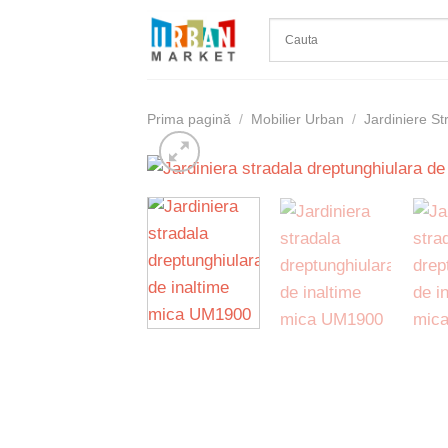
Skip
to
content
Prima pagină
/
Mobilier Urban
/
Jardiniere St