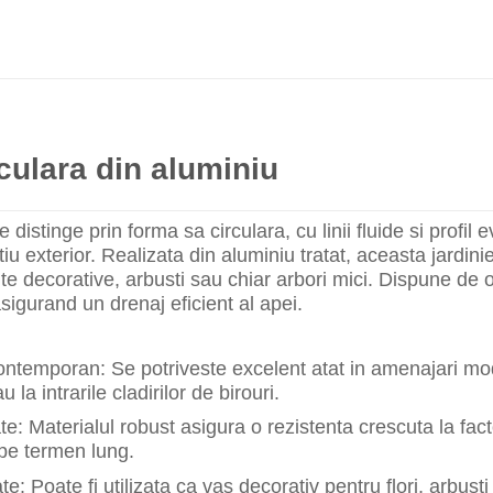
rculara din aluminiu
e distinge prin forma sa circulara, cu linii fluide si prof
tiu exterior. Realizata din aluminiu tratat, aceasta jardi
te decorative, arbusti sau chiar arbori mici. Dispune de 
asigurand un drenaj eficient al apei.
ntemporan: Se potriveste excelent atat in amenajari moder
u la intrarile cladirilor de birouri.
ate: Materialul robust asigura o rezistenta crescuta la fa
pe termen lung.
ate: Poate fi utilizata ca vas decorativ pentru flori, arbus