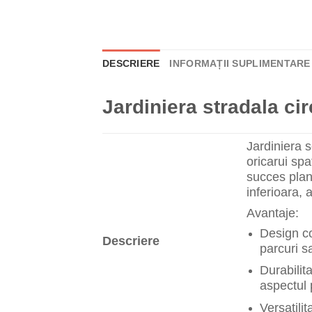
DESCRIERE
INFORMAȚII SUPLIMENTARE
Jardiniera stradala ci
Jardiniera s
oricarui spa
succes plan
inferioara, 
Avantaje:
Design co
Descriere
parcuri sa
Durabilit
aspectul 
Versatilit