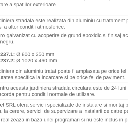
are a spatiilor exterioare.
iniera stradala este realizata din aluminiu cu tratament p
i a altor conditii atmosferice.
tro-galvanizat cu acoperire de grund epoxidic si finisaj a
 negru.
237.1:
Ø 800 x 350 mm
237.2:
Ø 1020 x 460 mm
iniera din aluminiu tratat poate fi amplasata pe orice fel
tatea specifica la incarcare si pe orice fel de paviment.
tru aceasta jardiniera stradala circulara este de 24 luni 
 acorda pentru conditii normale de utilizare.
t SRL ofera servicii specializate de instalare si montaj 
, la cerere, servicii de supervizare a instalarii de catre 
realizeaza in baza unei programari si nu este inclus in p