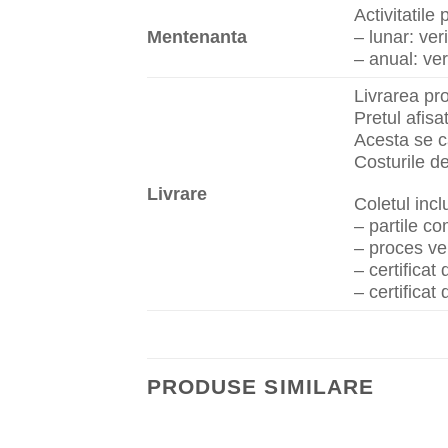
Activitatil
Mentenanta
– lunar: ver
– anual: ver
Livrarea pr
Pretul afisa
Acesta se ca
Costurile d
Livrare
Coletul inc
– partile c
– proces ve
– certificat
– certificat
PRODUSE SIMILARE