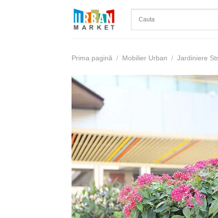
Skip
to
content
Prima pagină
/
Mobilier Urban
/
Jardiniere St