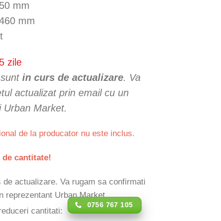
350 mm
H460 mm
at
5 zile
e sunt
in curs de actualizare
. Va
ul actualizat prin email cu un
i Urban Market.
ional de la producator nu este inclus.
 de cantitate!
rs de actualizare. Va rugam sa confirmati
 un reprezentant Urban Market.
0756 767 105
reduceri cantitati: