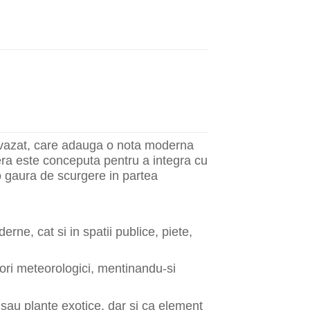
il evazat, care adauga o nota moderna
niera este conceputa pentru a integra cu
o gaura de scurgere in partea
ne, cat si in spatii publice, piete,
ctori meteorologici, mentinandu-si
ti sau plante exotice, dar si ca element