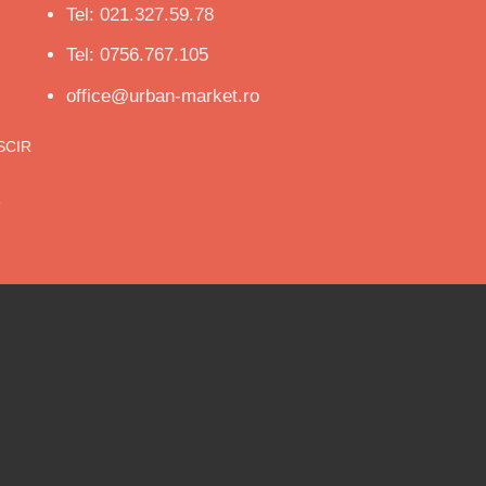
Tel: 021.327.59.78
Tel: 0756.767.105
office@urban-market.ro
ISCIR