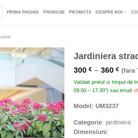
PRIMA PAGINA
PRODUSE
PROMOTII
DESPRE NOI
CO
radale
Jardiniera stra
Inter
300
–
360
€
€
(fara
de
Validati pretul si timpul de l
prețu
09:00 – 17:30") sau email
o
300 
până
Model: UM3237
la
360 
Categorie
: jardiniera
Dimensiuni
: