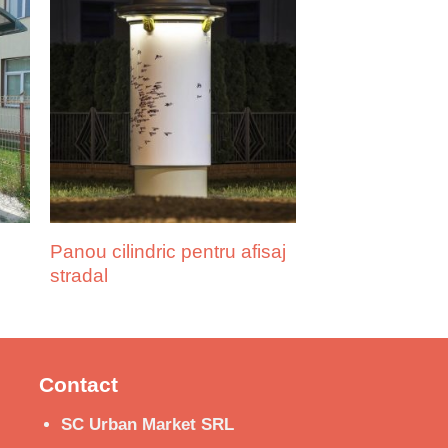
Panou cilindric pentru afisaj
stradal
Contact
SC Urban Market SRL