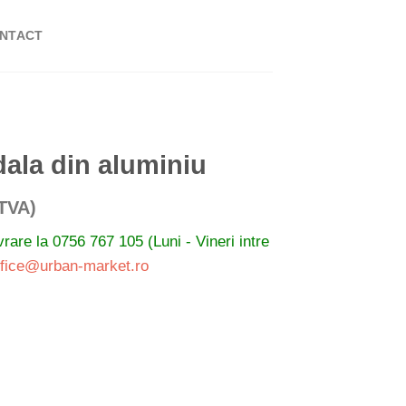
NTACT
dala din aluminiu
val
 TVA)
ivrare la
0756 767 105 (Luni - Vineri intre
ri:
ffice@urban-market.ro
€
€