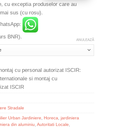
e, cu exceptia produselor care au
 mai sus (cu rosu).
 WhatsApp:
 curs BNR).
ANULEAZĂ
 montaj cu personal autorizat ISCIR:
iere Stradale
lier Urban Jardiniere
,
Horeca
,
jardiniera
iniera din aluminiu
,
Autoritati Locale
,