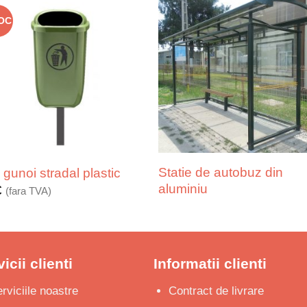
TOC
Statie de autobuz din
gunoi stradal plastic
aluminiu
€
(fara TVA)
icii clienti
Informatii clienti
rviciile noastre
Contract de livrare