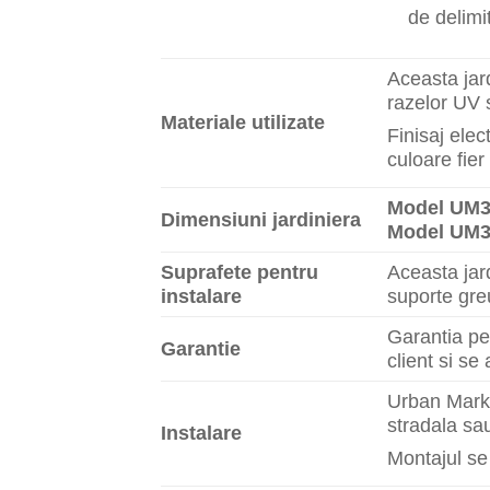
de delimit
Aceasta jard
razelor UV s
Materiale utilizate
Finisaj elec
culoare fier
Model UM3
Dimensiuni jardiniera
Model UM3
Suprafete pentru
Aceasta jard
instalare
suporte greu
Garantia pen
Garantie
client si se
Urban Marke
stradala sau
Instalare
Montajul se 