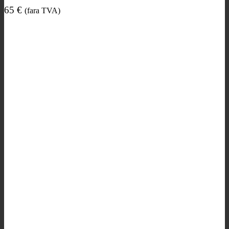
65
€
(fara TVA)