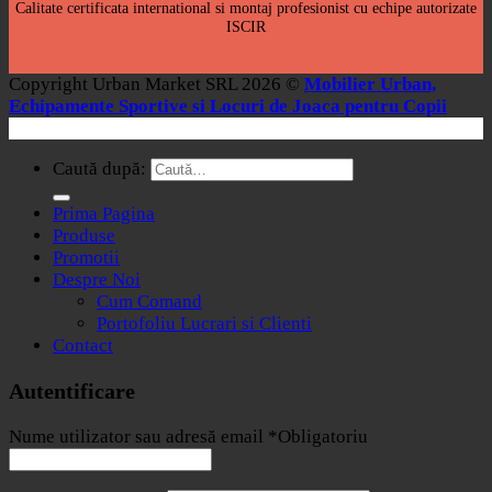
Calitate certificata international si montaj profesionist cu echipe autorizate
ISCIR
Copyright Urban Market SRL 2026 ©
Mobilier Urban,
Echipamente Sportive si Locuri de Joaca pentru Copii
Caută după:
Prima Pagina
Produse
Promotii
Despre Noi
Cum Comand
Portofoliu Lucrari si Clienti
Contact
Autentificare
Nume utilizator sau adresă email
*
Obligatoriu