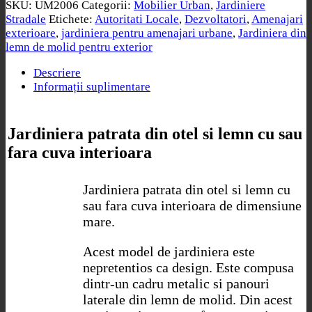
SKU:
UM2006
Categorii:
Mobilier Urban
,
Jardiniere
Stradale
Etichete:
Autoritati Locale
,
Dezvoltatori
,
Amenajari
exterioare
,
jardiniera pentru amenajari urbane
,
Jardiniera din
lemn de molid pentru exterior
Descriere
Informații suplimentare
Jardiniera patrata din otel si lemn cu sau
fara cuva interioara
Jardiniera patrata din otel si lemn cu
sau fara cuva interioara de dimensiune
mare.
Acest model de jardiniera este
nepretentios ca design. Este compusa
dintr-un cadru metalic si panouri
laterale din lemn de molid. Din acest