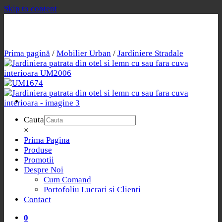
Skip to content
Prima pagină
/
Mobilier Urban
/
Jardiniere Stradale
Cauta
×
Prima Pagina
Produse
Promotii
Despre Noi
Cum Comand
Portofoliu Lucrari si Clienti
Contact
0