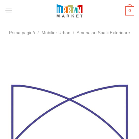
Skip
0
to
content
Prima pagină
/
Mobilier Urban
/
Amenajari Spatii Exterioare