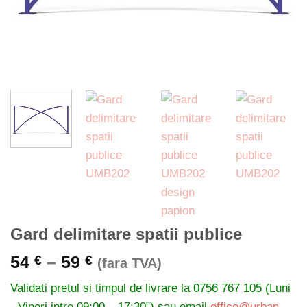
Gard delimitare spatii publice
Interval
54
–
59
€
€
(fara TVA)
de
Validati pretul si timpul de livrare la
0756 767 105 (Luni
prețuri:
- Vineri intre 09:00 – 17:30") sau email
office@urban-