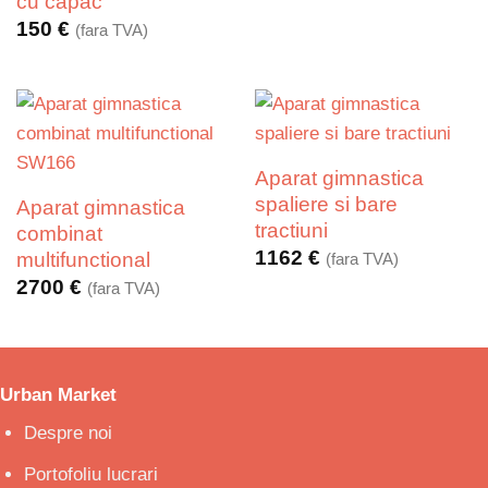
cu capac
150
€
(fara TVA)
Aparat gimnastica
spaliere si bare
Aparat gimnastica
tractiuni
combinat
1162
€
multifunctional
(fara TVA)
2700
€
(fara TVA)
Urban Market
Despre noi
Portofoliu lucrari