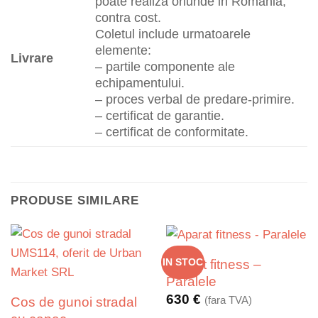
poate realiza oriunde in Romania,
contra cost.
Coletul include urmatoarele
elemente:
Livrare
– partile componente ale
echipamentului.
– proces verbal de predare-primire.
– certificat de garantie.
– certificat de conformitate.
PRODUSE SIMILARE
Aparat fitness –
IN STOC
Paralele
630
€
(fara TVA)
Cos de gunoi stradal