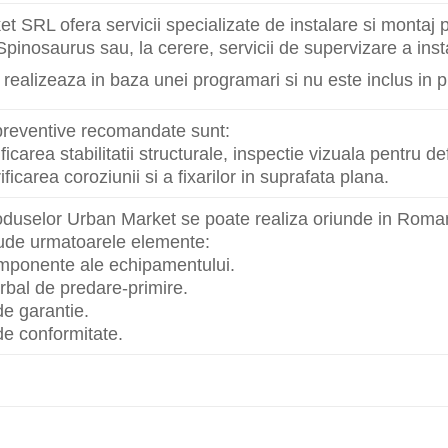
t SRL ofera servicii specializate de instalare si montaj
Spinosaurus sau, la cerere, servicii de supervizare a inst
 realizeaza in baza unei programari si nu este inclus in 
e preventive recomandate sunt:
ificarea stabilitatii structurale, inspectie vizuala pentru de
ificarea coroziunii si a fixarilor in suprafata plana.
oduselor Urban Market se poate realiza oriunde in Roman
lude urmatoarele elemente:
omponente ale echipamentului.
rbal de predare-primire.
 de garantie.
 de conformitate.