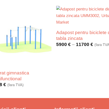
Adapost pentru biciclete 
tabla zincata
Interval
5900
€
–
11700
€
(fara TV
de
prețuri:
5900 €
până
la
11700 
rat gimnastica
ifunctional
98
€
(fara TVA)