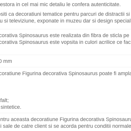
stora in cel mai mic detaliu le confera autenticitate.
ositi ca decoratiuni tematice pentru parcuri de distractii 
ru si televiziune, exponate in muzeu dar si design special
corativa Spinosaurus este realizata din fibra de sticla p
corativa Spinosaurus este vopsita in culori acrilice ce f
00 mm
oratiune Figurina decorativa Spinosaurus poate fi ampl
falt;
sintetice.
ntru aceasta decoratiune Figurina decorativa Spinosauru
i sale de catre client si se acorda pentru conditii normale