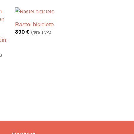
Rastel biciclete
890
€
(fara TVA)
din
A)
€