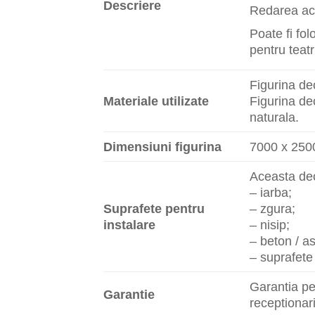
Descriere
Redarea ace
Poate fi fol
pentru teat
Figurina de
Materiale utilizate
Figurina de
naturala.
Dimensiuni figurina
7000 x 25
Aceasta dec
– iarba;
Suprafete pentru
– zgura;
instalare
– nisip;
– beton / as
– suprafete 
Garantia pe
Garantie
receptionari