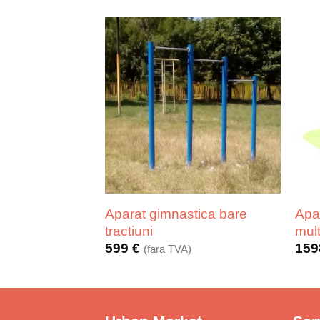
Aparat gimnastica bare
Apa
tractiuni
mult
599
€
15
(fara TVA)