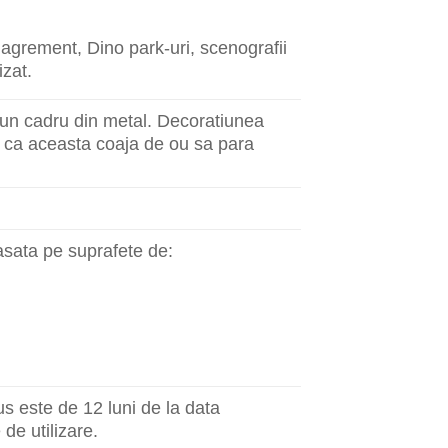
si agrement, Dino park-uri, scenografii
izat.
e un cadru din metal. Decoratiunea
ac ca aceasta coaja de ou sa para
asata pe suprafete de:
s este de 12 luni de la data
 de utilizare.