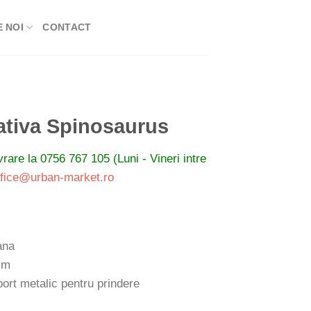
 NOI
CONTACT
ativa Spinosaurus
ivrare la
0756 767 105 (Luni - Vineri intre
ffice@urban-market.ro
ana
mm
port metalic pentru prindere