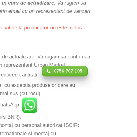
t
in curs de actualizare
. Va rugam sa
 prin email cu un reprezentant de vanzari
ional de la producator nu este inclus.
rs de actualizare. Va rugam sa confirmati
 un reprezentant Urban Market.
0756 767 105
reduceri cantitati:
e, cu exceptia produselor care au
 mai sus (cu rosu).
 WhatsApp:
 curs BNR).
 montaj cu personal autorizat ISCIR: