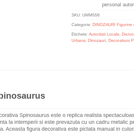
SKU:
UMM558
Categorie:
DINOZAURI Figurine 
Etichete:
Autoritati Locale
,
Dezvol
Urbana
,
Dinozauri
,
Decoratiuni P
Spinosaurus
corativa Spinosaurus este o replica realista spectaculoa
enta la intemperii si este prevazuta cu un cadru metalic
a. Aceasta figura decorativa este pictata manual in culori