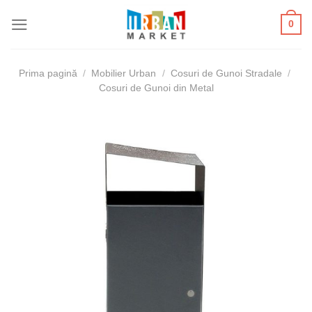
Skip
0
to
content
Prima pagină
/
Mobilier Urban
/
Cosuri de Gunoi Stradale
/
Cosuri de Gunoi din Metal