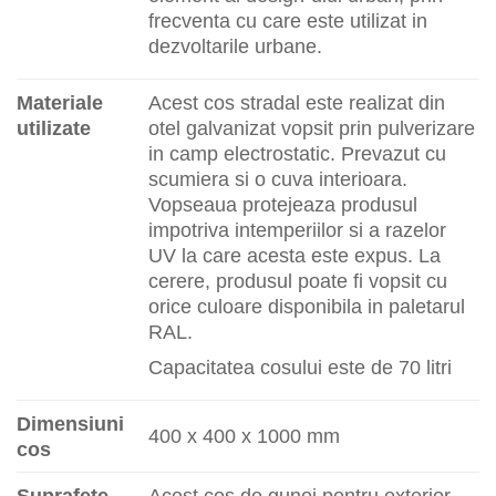
frecventa cu care este utilizat in
dezvoltarile urbane.
Materiale
Acest cos stradal este realizat din
utilizate
otel galvanizat vopsit prin pulverizare
in camp electrostatic. Prevazut cu
scumiera si o cuva interioara.
Vopseaua protejeaza produsul
impotriva intemperiilor si a razelor
UV la care acesta este expus. La
cerere, produsul poate fi vopsit cu
orice culoare disponibila in paletarul
RAL.
Capacitatea cosului este de 70 litri
Dimensiuni
400 x 400 x 1000 mm
cos
Suprafete
Acest cos de gunoi pentru exterior