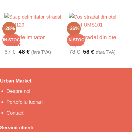
-28%
-26%
Stalp delimitator
Cos stradal din otel
IN STOC
IN STOC
stradal
vopsit
Prețul
Prețul
Prețul
Prețul
67
€
48
€
78
€
58
€
(fara TVA)
(fara TVA)
inițial
curent
inițial
curent
a
este:
a
este:
fost:
48 €.
fost:
58 €.
67 €.
78 €.
Urban Market
Despre noi
Portofoliu lucrari
Contact
Servicii clienti