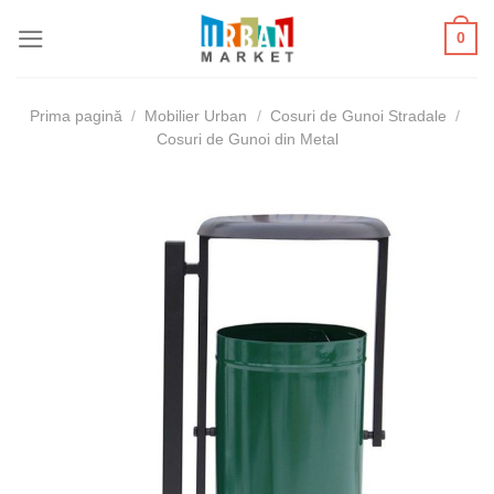
Skip
0
to
content
Prima pagină
/
Mobilier Urban
/
Cosuri de Gunoi Stradale
/
Cosuri de Gunoi din Metal