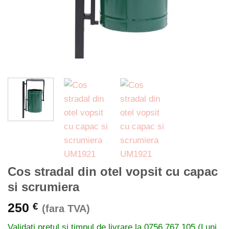
Cos stradal din otel vopsit cu capac
si scrumiera
250
€
(fara TVA)
Validati pretul si timpul de livrare la
0756 767 105 (Luni