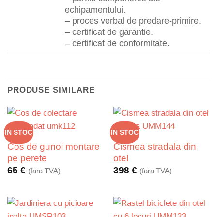
echipamentului.
– proces verbal de predare-primire.
– certificat de garantie.
– certificat de conformitate.
PRODUSE SIMILARE
IN STOC
IN STOC
Cos de gunoi montare
Cismea stradala din
pe perete
otel
65
€
398
€
(fara TVA)
(fara TVA)