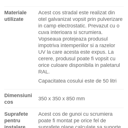
Materiale
Acest cos stradal este realizat din
utilizate
otel galvanizat vopsit prin pulverizare
in camp electrostatic. Prevazut cu o
cuva interioara si scrumiera.
Vopseaua protejeaza produsul
impotriva intemperiilor si a razelor
UV la care acesta este expus. La
cerere, produsul poate fi vopsit cu
orice culoare disponibila in paletarul
RAL.
Capacitatea cosului este de 50 litri
Dimensiuni
350 x 350 x 850 mm
cos
Suprafete
Acest cos de gunoi cu scrumiera
pentru
poate fi montat pe orice fel de
instalare
suprafete plane calculate sa suporte