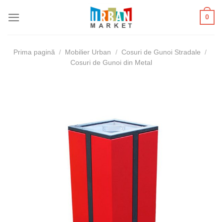
Skip
0
to
content
Prima pagină
/
Mobilier Urban
/
Cosuri de Gunoi Stradale
/
Cosuri de Gunoi din Metal