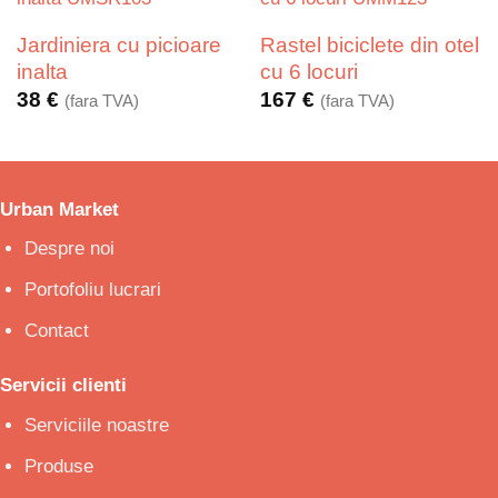
Jardiniera cu picioare
Rastel biciclete din otel
inalta
cu 6 locuri
38
€
167
€
(fara TVA)
(fara TVA)
Urban Market
Despre noi
Portofoliu lucrari
Contact
Servicii clienti
Serviciile noastre
Produse