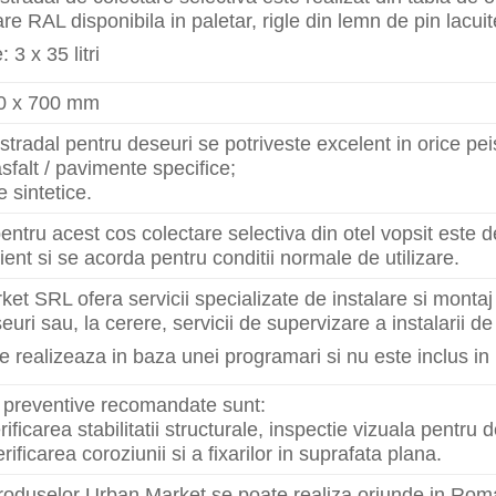
re RAL disponibila in paletar, rigle din lemn de pin lacuit
 3 x 35 litri
0 x 700 mm
stradal pentru deseuri se potriveste excelent in orice pei
asfalt / pavimente specifice;
 sintetice.
entru acest cos colectare selectiva din otel vopsit este de
ient si se acorda pentru conditii normale de utilizare.
et SRL ofera servicii specializate de instalare si monta
euri sau, la cerere, servicii de supervizare a instalarii d
e realizeaza in baza unei programari si nu este inclus in
le preventive recomandate sunt:
rificarea stabilitatii structurale, inspectie vizuala pentru 
rificarea coroziunii si a fixarilor in suprafata plana.
roduselor Urban Market se poate realiza oriunde in Roma