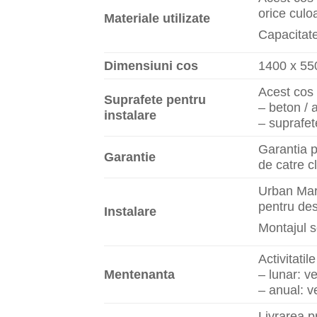
orice culoa
Materiale utilizate
Capacitate:
Dimensiuni cos
1400 x 55
Acest cos 
Suprafete pentru
– beton / 
instalare
– suprafete
Garantia p
Garantie
de catre cl
Urban Mark
pentru des
Instalare
Montajul s
Activitati
Mentenanta
– lunar: ve
– anual: ve
Livrarea p