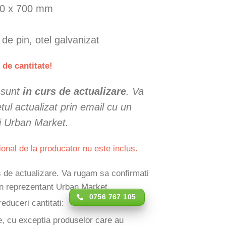
50 x 700 mm
 de pin, otel galvanizat
 de cantitate!
e sunt
in curs de actualizare
. Va
ul actualizat prin email cu un
i Urban Market.
ional de la producator nu este inclus.
rs de actualizare. Va rugam sa confirmati
 un reprezentant Urban Market.
0756 767 105
reduceri cantitati:
e, cu exceptia produselor care au