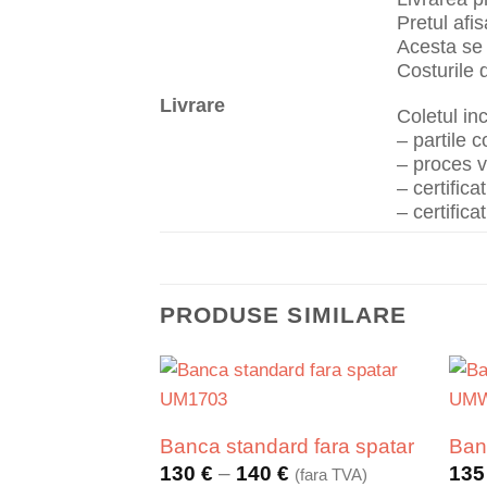
Pretul afis
Acesta se c
Costurile 
Livrare
Coletul in
– partile 
– proces v
– certifica
– certifica
PRODUSE SIMILARE
Banca standard fara spatar
Banc
Interval
130
€
–
140
€
13
(fara TVA)