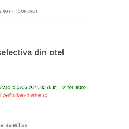
 NOI
CONTACT
electiva din otel
ivrare la
0756 767 105 (Luni - Vineri intre
ffice@urban-market.ro
re selectiva