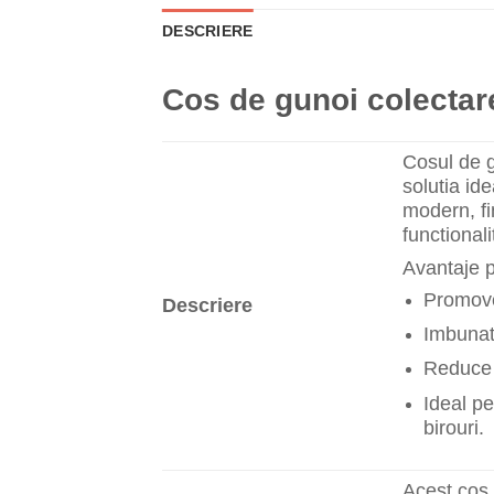
DESCRIERE
Cos de gunoi colectare
Cosul de g
solutia id
modern, fi
functionali
Avantaje p
Promovea
Descriere
Imbunata
Reduce c
Ideal pe
birouri.
Acest cos s