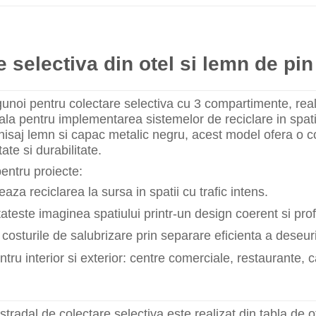
 selectiva din otel si lemn de pin
unoi pentru colectare selectiva cu 3 compartimente, reali
eala pentru implementarea sistemelor de reciclare in spat
nisaj lemn si capac metalic negru, acest model ofera o co
tate si durabilitate.
entru proiecte:
za reciclarea la sursa in spatii cu trafic intens.
teste imaginea spatiului printr-un design coerent si prof
osturile de salubrizare prin separare eficienta a deseuri
ntru interior si exterior: centre comerciale, restaurante, ca
tradal de colectare selectiva este realizat din tabla de ot