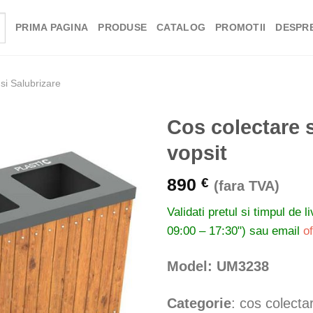
PRIMA PAGINA
PRODUSE
CATALOG
PROMOTII
DESPRE
si Salubrizare
Cos colectare s
vopsit
890
€
(fara TVA)
Validati pretul si timpul de l
09:00 – 17:30") sau email
o
Model: UM3238
Categorie
: cos colecta