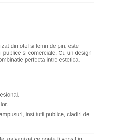
zat din otel si lemn de pin, este
ii publice si comerciale. Cu un design
mbinatie perfecta intre estetica,
esional.
lor.
mpusuri, institutii publice, cladiri de
el galvanizat ce poate fi vopsit in