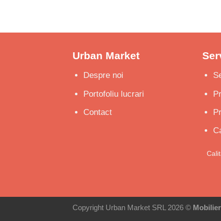
de
prețuri:
130 €
până
la
140 €
Urban Market
Serv
Despre noi
Se
Portofoliu lucrari
P
Contact
Pr
Ca
Cali
Copyright Urban Market SRL 2026 ©
Mobilie