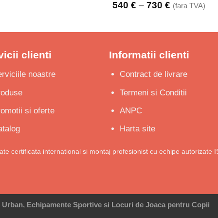
de
Interval
540
€
–
730
€
(fara TVA)
prețuri:
de
135 €
prețuri:
până
540 €
la
până
255 €
la
icii clienti
Informatii clienti
730 €
rviciile noastre
Contract de livrare
roduse
Termeni si Conditii
omotii si oferte
ANPC
talog
Harta site
tate certificata international si montaj profesionist cu echipe autorizate 
r Urban, Echipamente Sportive si Locuri de Joaca pentru Copii