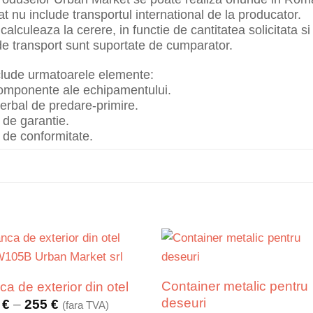
at nu include transportul international de la producator.
alculeaza la cerere, in functie de cantitatea solicitata si 
de transport sunt suportate de cumparator.
clude urmatoarele elemente:
componente ale echipamentului.
erbal de predare-primire.
t de garantie.
t de conformitate.
Container metalic pentru
a de exterior din otel
deseuri
Interval
5
€
–
255
€
(fara TVA)