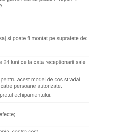
e.
saj si poate fi montat pe suprafete de:
 24 luni de la data receptionarii sale
j pentru acest model de cos stradal
e catre persoane autorizate.
 pretul echipamentului.
defecte;
nia, contra cost.