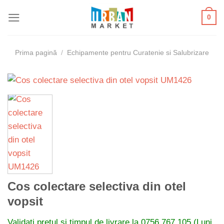
Skip
0
to
content
Prima pagină
/
Echipamente pentru Curatenie si Salubrizare
Cos colectare selectiva din otel
vopsit
Validati pretul si timpul de livrare la
0756 767 105 (Luni