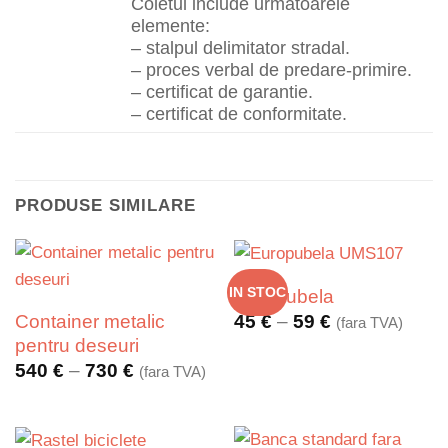
Coletul include urmatoarele
elemente:
– stalpul delimitator stradal.
– proces verbal de predare-primire.
– certificat de garantie.
– certificat de conformitate.
PRODUSE SIMILARE
IN STOC
Europubela
Interval
Container metalic
45
€
–
59
€
(fara TVA)
de
pentru deseuri
prețuri:
Interval
540
€
–
730
€
(fara TVA)
45 €
de
până
prețuri:
la
540 €
59 €
până