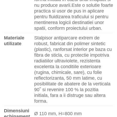
nu produce avarii.
Este o solutie foarte
practica si usor de pus in aplicare
pentru fluidizarea traficului si pentru
mentinerea logicii destinatiei unor
spatii, conform proiectului urban.
Materiale
Stalpisor antiparcare extrem de
utilizate
robust, fabricat din polimer sintetic
(plastic), ranforsat interior pe baza cu
fibra de sticla, cu protectie impotriva
radiatiilor ultraviolete, rezistenta
excelenta la conditiile exterioare
(rugina, chimicale, sare), cu folie
reflectorizanta, 50 mm latime, cu
posibilitate de abatere de la verticala
90˚ si revenire 100 % la pozitia
initiala, fara a ii distruge sau altera
forma.
Dimensiuni
Ø 110 mm, H=800 mm
echipament