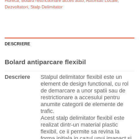
Horeca
,
Bolard restrictionare acces auto
,
Autoritati Locale
,
Dezvoltatori
,
Stalp Delimitator
DESCRIERE
Bolard antiparcare flexibil
Descriere
Stalpul delimitator flexibil este un
element de design functional, cu rol
de demarcare a unor spatii sau de
restrictionare a accesului pentru
anumite categorii de elemente de
trafic.
Acest stalp delimitator flexibil este
realizat dintr-un material plastic
flexibil, ce ii permite sa revina la
forma initiala in cazul unui imapact si