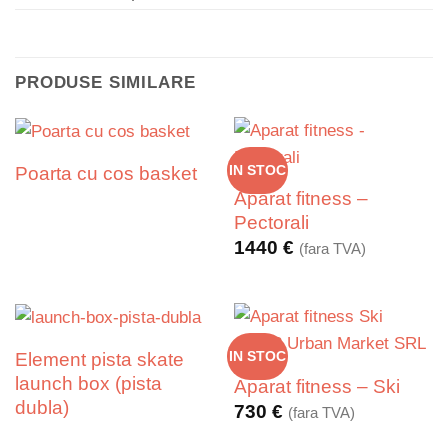
PRODUSE SIMILARE
IN STOC
Poarta cu cos basket
Aparat fitness –
Pectorali
1440
€
(fara TVA)
Element pista skate
IN STOC
launch box (pista
Aparat fitness – Ski
dubla)
730
€
(fara TVA)