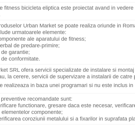
e fitness bicicleta eliptica este proiectat avand in vede
.
roduselor Urban Market se poate realiza oriunde in Roma
clude urmatoarele elemente:
componente ale aparatului de fitness;
erbal de predare-primire;
t de garantie;
t de conformitate.
et SRL ofera servicii specializate de instalare si monta
sau, la cerere, servicii de supervizare a instalarii de cat
e realizeaza in baza unei programari si nu este inclus in
le preventive recomandate sunt:
rificare functionare, gresare daca este necesar, verificarea
or elementelor componente;
rificarea coroziunii metalului si a fixarilor in suprafata pl