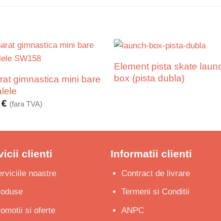
Element pista skate laun
box (pista dubla)
rat gimnastica mini bare
lele
2
€
(fara TVA)
icii clienti
Informatii clienti
rviciile noastre
Contract de livrare
roduse
Termeni si Conditii
omotii si oferte
ANPC