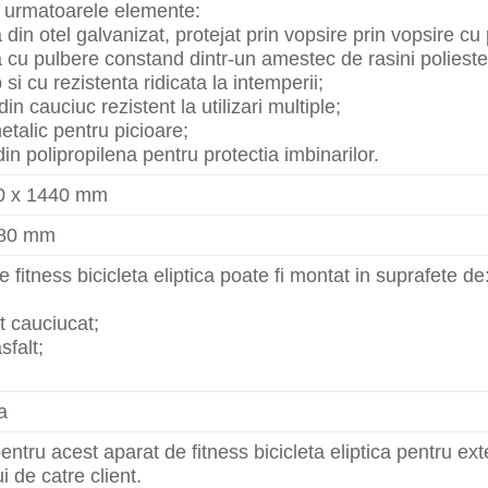
n urmatoarele elemente:
 din otel galvanizat, protejat prin vopsire prin vopsire cu
 cu pulbere constand dintr-un amestec de rasini poliesteri
si cu rezistenta ridicata la intemperii;
n cauciuc rezistent la utilizari multiple;
etalic pentru picioare;
in polipropilena pentru protectia imbinarilor.
0 x 1440 mm
580 mm
 fitness bicicleta eliptica poate fi montat in suprafete de
 cauciucat;
sfalt;
a
entru acest aparat de fitness bicicleta eliptica pentru ext
ui de catre client.