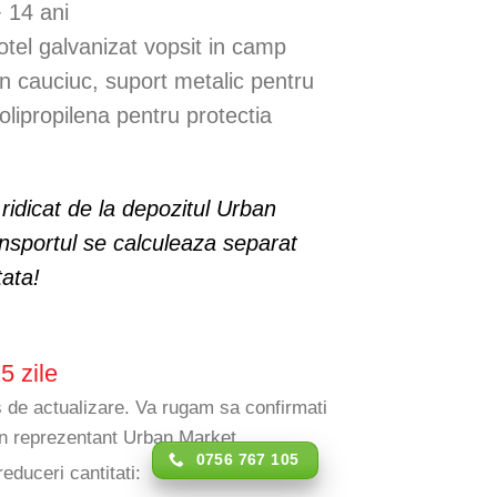
 14 ani
 otel galvanizat vopsit in camp
in cauciuc, suport metalic pentru
olipropilena pentru protectia
 ridicat de la depozitul Urban
nsportul se calculeaza separat
tata!
5 zile
rs de actualizare. Va rugam sa confirmati
 un reprezentant Urban Market.
0756 767 105
reduceri cantitati: