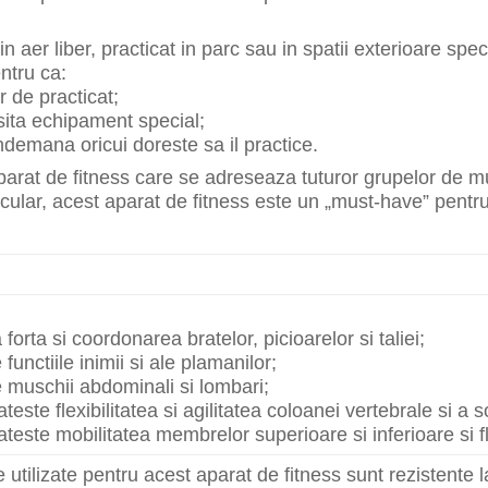
in aer liber, practicat in parc sau in spatii exterioare sp
ntru ca:
r de practicat;
ita echipament special;
indemana oricui doreste sa il practice.
parat de fitness care se adreseaza tuturor grupelor de mu
ular, acest aparat de fitness este un „must-have” pentru 
forta si coordonarea bratelor, picioarelor si taliei;
 functiile inimii si ale plamanilor;
e muschii abdominali si lombari;
este flexibilitatea si agilitatea coloanei vertebrale si a so
este mobilitatea membrelor superioare si inferioare si flexi
 utilizate pentru acest aparat de fitness sunt rezistente la