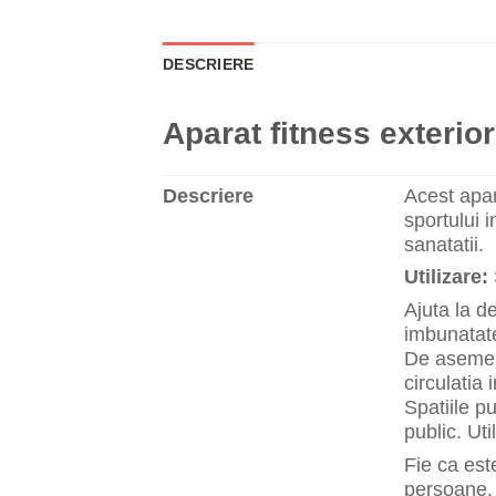
DESCRIERE
Aparat fitness exterior
Descriere
Acest apara
sportului 
sanatatii.
Utilizare:
Ajuta la d
imbunatat
De asemene
circulatia
Spatiile pu
public. Uti
Fie ca este
persoane. 