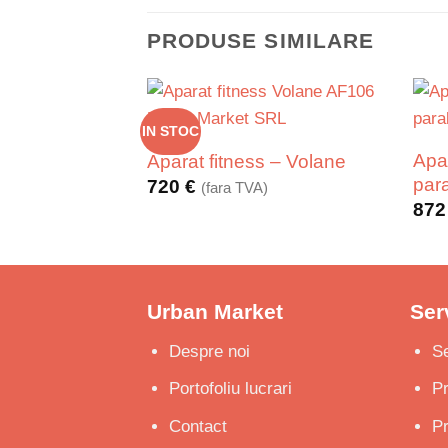
PRODUSE SIMILARE
IN STOC
Apa
Aparat fitness – Volane
para
720
€
(fara TVA)
87
Urban Market
Serv
Despre noi
Se
Portofoliu lucrari
P
Contact
Pr