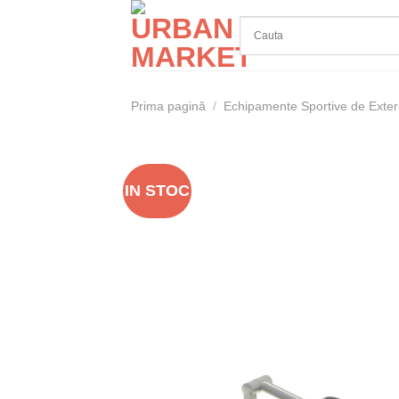
Skip
to
content
Prima pagină
/
Echipamente Sportive de Exter
IN STOC