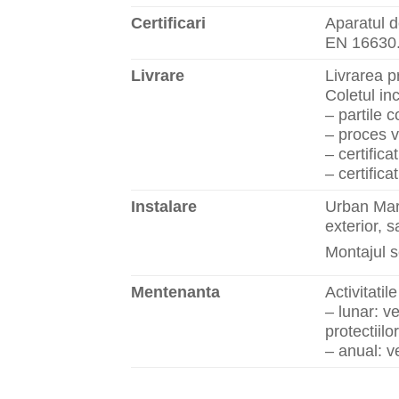
Certificari
Aparatul d
EN 16630
Livrare
Livrarea p
Coletul in
– partile 
– proces v
– certifica
– certifica
Instalare
Urban Mark
exterior, 
Montajul s
Mentenanta
Activitati
– lunar: ve
protectiil
– anual: ve