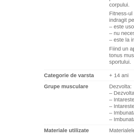
corpului.
Fitness-ul 
indragit pe
– este uso
– nu neces
– este la 
Fiind un a
tonus musc
sportului.
Categorie de varsta
+ 14 ani
Grupe musculare
Dezvolta:
– Dezvolta 
– Intareste
– Intarest
– Imbunatat
– Imbunatat
Materiale utilizate
Materialele