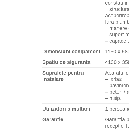
constau i
– structura
acoperirea
fara plumb 
– manere di
– suport m
– capace d
Dimensiuni echipament
1150 x 58
Spatiu de siguranta
4130 x 3
Suprafete pentru
Aparatul de
instalare
– iarba;
– paviment
– beton / a
– nisip.
Utilizatori simultani
1 persoan
Garantie
Garantia p
receptiei l