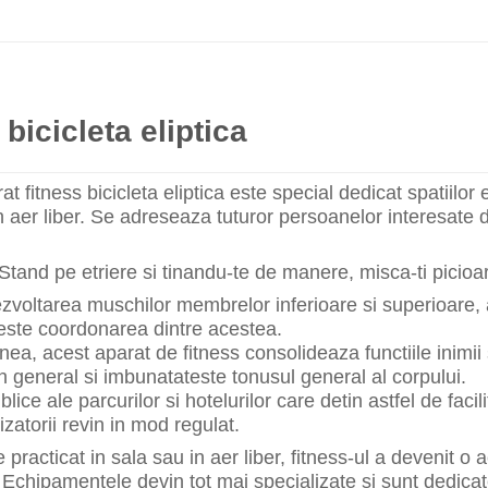
 bicicleta eliptica
t fitness bicicleta eliptica este special dedicat spatiilor
in aer liber. Se adreseaza tuturor persoanelor interesate
Stand pe etriere si tinandu-te de manere, misca-ti picioa
ezvoltarea muschilor membrelor inferioare si superioare, a
este coordonarea dintre acestea.
a, acest aparat de fitness consolideaza functiile inimii 
 in general si imbunatateste tonusul general al corpului.
blice ale parcurilor si hotelurilor care detin astfel de faci
lizatorii revin in mod regulat.
 practicat in sala sau in aer liber, fitness-ul a devenit o 
Echipamentele devin tot mai specializate si sunt dedicate