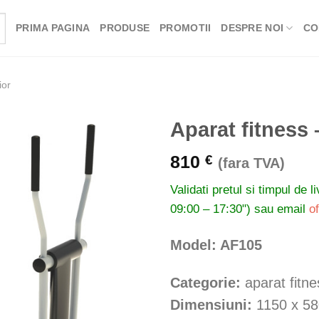
PRIMA PAGINA
PRODUSE
PROMOTII
DESPRE NOI
CO
ior
Aparat fitness –
810
€
(fara TVA)
Validati pretul si timpul de l
09:00 – 17:30") sau email
o
Model: AF105
Categorie:
aparat fitne
Dimensiuni:
1150 x 5