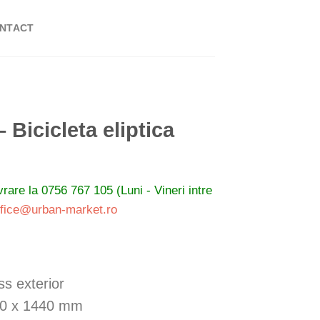
NTACT
 Bicicleta eliptica
ivrare la
0756 767 105 (Luni - Vineri intre
ffice@urban-market.ro
ss exterior
80 x 1440 mm