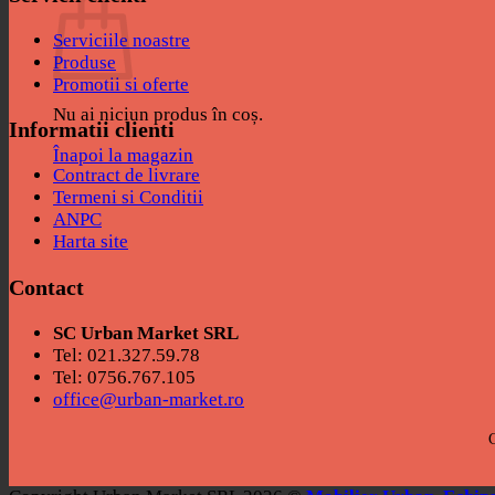
Serviciile noastre
Produse
Promotii si oferte
Nu ai niciun produs în coș.
Informatii clienti
Înapoi la magazin
Contract de livrare
Termeni si Conditii
ANPC
Harta site
Contact
SC Urban Market SRL
Tel: 021.327.59.78
Tel: 0756.767.105
office@urban-market.ro
C