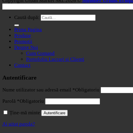
Copyright Urban Market SRL 2026 ©
Mobilier Urban, Echipa
Caută după:
Prima Pagina
Produse
Promotii
Despre Noi
Cum Comand
Portofoliu Lucrari si Clienti
Contact
Autentificare
Nume utilizator sau adresă email
*
Obligatoriu
Parolă
*
Obligatoriu
Ține-mă minte
Autentificare
Ai uitat parola?