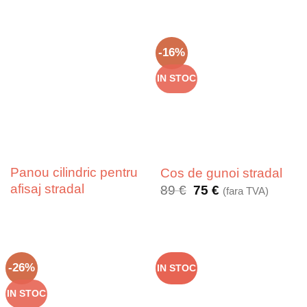
-16%
IN STOC
Panou cilindric pentru
Cos de gunoi stradal
afisaj stradal
Prețul
Prețul
89
€
75
€
(fara TVA)
inițial
curent
a
este:
fost:
75 €.
89 €.
-26%
IN STOC
IN STOC