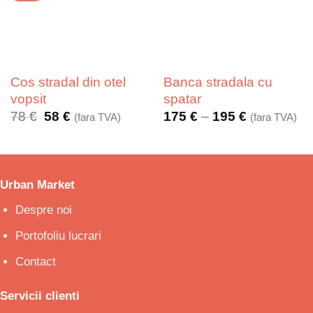
Cos stradal din otel
Banca stradala cu
vopsit
spatar
Prețul
Prețul
Interval
78
€
58
€
175
€
–
195
€
(fara TVA)
(fara TVA)
inițial
curent
de
a
este:
prețuri:
fost:
58 €.
175 €
78 €.
până
la
Urban Market
195 €
Despre noi
Portofoliu lucrari
Contact
Servicii clienti