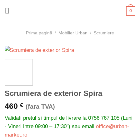
Skip
0
to
content
Prima pagină
/
Mobilier Urban
/
Scrumiere
Scrumiera de exterior Spira
460
€
(fara TVA)
Validati pretul si timpul de livrare la
0756 767 105 (Luni
- Vineri intre 09:00 – 17:30") sau email
office@urban-
market.ro