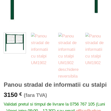
Panou stradal de informatii cu stalpi
3150
€
(fara TVA)
Validati pretul si timpul de livrare la
0756 767 105 (Luni
- Vineri intre 09:00 – 17:30") sau email
office@urban-