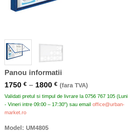
Panou informatii
Interval
1750
–
1800
€
€
(fara TVA)
de
Validati pretul si timpul de livrare la
0756 767 105 (Luni
prețuri:
- Vineri intre 09:00 – 17:30") sau email
office@urban-
1750 €
market.ro
până
la
Model: UM4805
1800 €