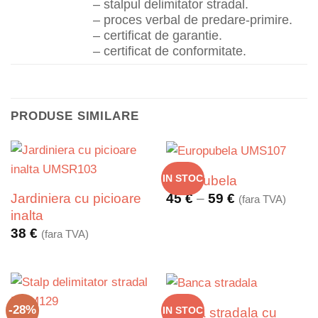
– stalpul delimitator stradal.
– proces verbal de predare-primire.
– certificat de garantie.
– certificat de conformitate.
PRODUSE SIMILARE
IN STOC
Europubela
Interval
Jardiniera cu picioare
45
€
–
59
€
(fara TVA)
de
inalta
prețuri:
38
€
(fara TVA)
45 €
până
la
59 €
-28%
Banca stradala cu
IN STOC