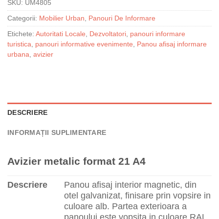
SKU:
UM4805
Categorii:
Mobilier Urban
,
Panouri De Informare
Etichete:
Autoritati Locale
,
Dezvoltatori
,
panouri informare
turistica
,
panouri informative evenimente
,
Panou afisaj informare
urbana
,
avizier
DESCRIERE
INFORMAȚII SUPLIMENTARE
Avizier metalic format 21 A4
Descriere
Panou afisaj interior magnetic, din
otel galvanizat, finisare prin vopsire in
culoare alb. Partea exterioara a
panoului este vopsita in culoare RAL