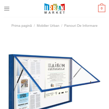
Skip
0
to
content
Prima pagină
/
Mobilier Urban
/
Panouri De Informare