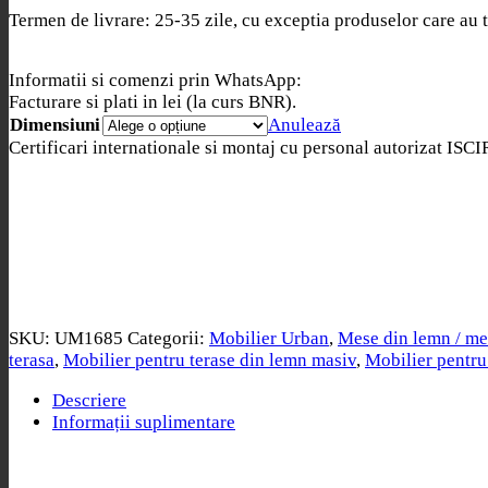
Termen de livrare: 25-35 zile, cu exceptia produselor care au t
Informatii si comenzi prin WhatsApp:
Facturare si plati in lei (la curs BNR).
Dimensiuni
Anulează
Certificari internationale si montaj cu personal autorizat ISCI
SKU:
UM1685
Categorii:
Mobilier Urban
,
Mese din lemn / met
terasa
,
Mobilier pentru terase din lemn masiv
,
Mobilier pentru
Descriere
Informații suplimentare