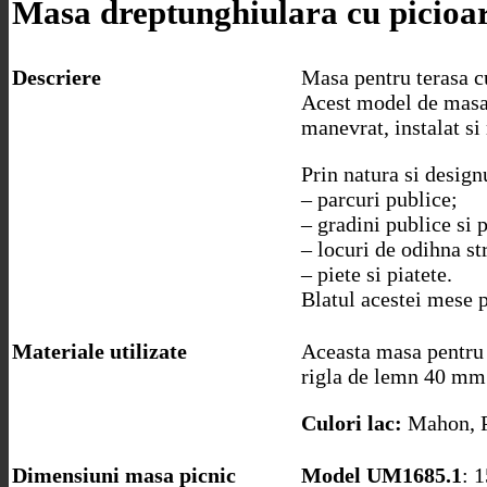
Masa dreptunghiulara cu picioare
Descriere
Masa pentru terasa cu
Acest model de masa p
manevrat, instalat si
Prin natura si design
– parcuri publice;
– gradini publice si p
– locuri de odihna st
– piete si piatete.
Blatul acestei mese p
Materiale utilizate
Aceasta masa pentru t
rigla de lemn 40 mm
Culori lac:
Mahon, Pi
Dimensiuni masa picnic
Model UM1685.1
: 