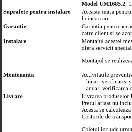
Model UM1685.2
: 
Suprafete pentru instalare
Aceasta masa pentru t
la incarcare.
Garantie
Garantia pentru aceas
catre client si se ac
Instalare
Montajul acestei mese
ofera servicii specia
Montajul se realizeaz
Mentenanta
Activitatile prevent
– lunar: verificarea s
– anual: verificarea 
Livrare
Livrarea produselor 
Pretul afisat nu incl
Acesta se calculeaza l
Costurile de transpor
Coletul include urma