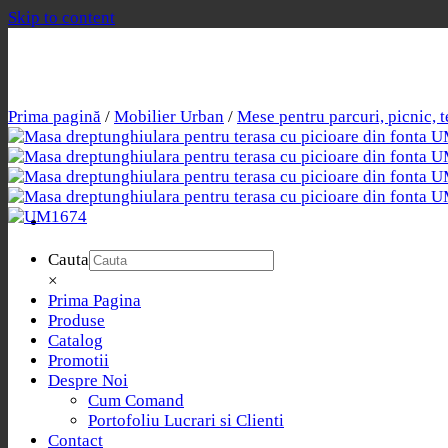
Skip to content
Prima pagină
/
Mobilier Urban
/
Mese pentru parcuri, picnic, t
Cauta
×
Prima Pagina
Produse
Catalog
Promotii
Despre Noi
Cum Comand
Portofoliu Lucrari si Clienti
Contact