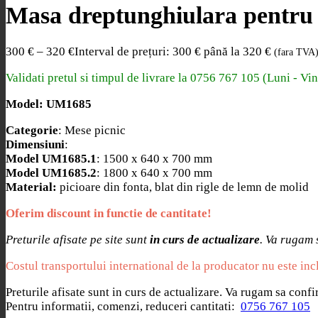
Masa dreptunghiulara pentru t
300
€
–
320
€
Interval de prețuri: 300 € până la 320 €
(fara TVA
Validati pretul si timpul de livrare la
0756 767 105 (Luni - Vin
Model: UM1685
Categorie
: Mese picnic
Dimensiuni
:
Model UM1685.1
: 1500 x 640 x 700 mm
Model UM1685.2
: 1800 x 640 x 700 mm
Material:
picioare din fonta, blat din rigle de lemn de molid
Oferim discount in functie de cantitate!
Preturile afisate pe site sunt
in curs de actualizare
. Va rugam 
Costul transportului international de la producator nu este inc
Preturile afisate sunt in curs de actualizare. Va rugam sa conf
Pentru informatii, comenzi, reduceri cantitati:
0756 767 105