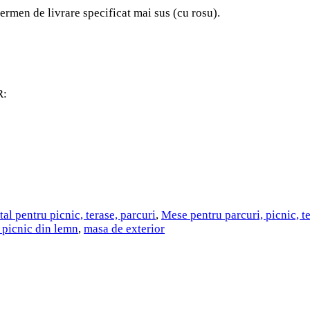
ermen de livrare specificat mai sus (cu rosu).
R:
al pentru picnic, terase, parcuri
,
Mese pentru parcuri, picnic, t
 picnic din lemn
,
masa de exterior