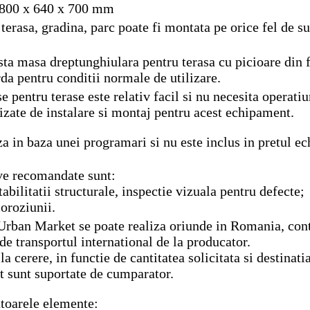
1800 x 640 x 700 mm
erasa, gradina, parc poate fi montata pe orice fel de su
ta masa dreptunghiulara pentru terasa cu picioare din fo
orda pentru conditii normale de utilizare.
 pentru terase este relativ facil si nu necesita operat
lizate de instalare si montaj pentru acest echipament.
a in baza unei programari si nu este inclus in pretul e
ive recomandate sunt:
tabilitatii structurale, inspectie vizuala pentru defecte;
coroziunii.
Urban Market se poate realiza oriunde in Romania, cont
ude transportul international de la producator.
a cerere, in functie de cantitatea solicitata si destinati
t sunt suportate de cumparator.
toarele elemente: