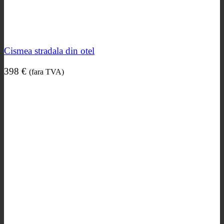
Cismea stradala din otel
398
€
(fara TVA)