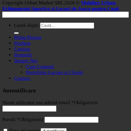
Copyright Urban Market SRL 2026 ©
Mobilier Urban,
Echipamente Sportive si Locuri de Joaca pentru Copii
Caută după:
Prima Pagina
Produse
Catalog
Promotii
Despre Noi
Cum Comand
Portofoliu Lucrari si Clienti
Contact
Autentificare
Nume utilizator sau adresă email
*
Obligatoriu
Parolă
*
Obligatoriu
Ține-mă minte