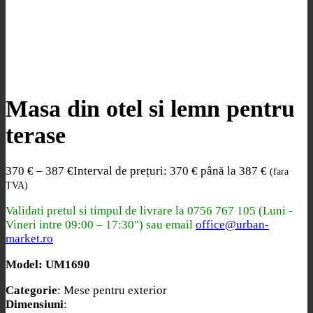
Masa din otel si lemn pentru
terase
370
€
–
387
€
Interval de prețuri: 370 € până la 387 €
(fara
TVA)
Validati pretul si timpul de livrare la
0756 767 105 (Luni -
Vineri intre 09:00 – 17:30") sau email
office@urban-
market.ro
Model: UM1690
Categorie
: Mese pentru exterior
Dimensiuni
: