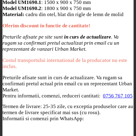
Model UM1690.1
: 1500 x 900 x 750 mm
Model UM1690.2
: 1800 x 900 x 750 mm
Material:
cadru din otel, blat din rigle de lemn de molid
Oferim discount in functie de cantitate!
Preturile afisate pe site sunt
in curs de actualizare
. Va
rugam sa confirmati pretul actualizat prin email cu un
reprezentant de vanzari Urban Market.
Costul transportului international de la producator nu este
inclus.
Preturile afisate sunt in curs de actualizare. Va rugam sa
confirmati pretul actual prin email cu un reprezentant Urban
Market.
Pentru informatii, comenzi, reduceri cantitati:
0756 767 105
Termen de livrare: 25-35 zile, cu exceptia produselor care au
termen de livrare specificat mai sus (cu rosu).
Informatii si comenzi prin WhatsApp: