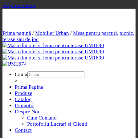
Skip to content
Prima pagină
/
Mobilier Urban
/
Mese pentru parcuri, picnic,
terase sau de joc
Cauta
×
Prima Pagina
Produse
Catalog
Promotii
Despre Noi
Cum Comand
Portofoliu Lucrari si Clienti
Contact