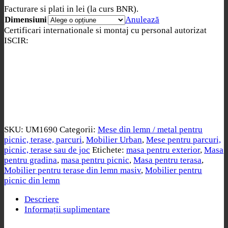
Facturare si plati in lei (la curs BNR).
Dimensiuni
Anulează
Certificari internationale si montaj cu personal autorizat
ISCIR:
SKU:
UM1690
Categorii:
Mese din lemn / metal pentru
picnic, terase, parcuri
,
Mobilier Urban
,
Mese pentru parcuri,
picnic, terase sau de joc
Etichete:
masa pentru exterior
,
Masa
pentru gradina
,
masa pentru picnic
,
Masa pentru terasa
,
Mobilier pentru terase din lemn masiv
,
Mobilier pentru
picnic din lemn
Descriere
Informații suplimentare