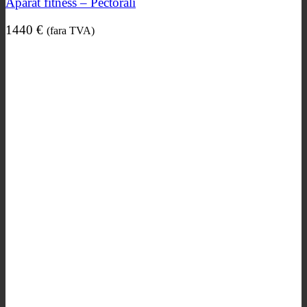
Aparat fitness – Pectorali
1440
€
(fara TVA)