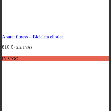
Aparat fitness – Bicicleta eliptica
810
€
(fara TVA)
IN STOC