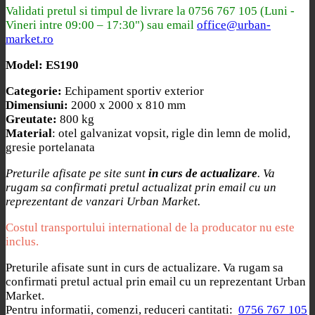
Validati pretul si timpul de livrare la
0756 767 105 (Luni -
Vineri intre 09:00 – 17:30") sau email
office@urban-
market.ro
Model: ES190
Categorie:
Echipament sportiv exterior
Dimensiuni:
2000 x 2000 x 810 mm
Greutate:
800 kg
Material
: otel galvanizat vopsit, rigle din lemn de molid,
gresie portelanata
Preturile afisate pe site sunt
in curs de actualizare
. Va
rugam sa confirmati pretul actualizat prin email cu un
reprezentant de vanzari Urban Market.
Costul transportului international de la producator nu este
inclus.
Preturile afisate sunt in curs de actualizare. Va rugam sa
confirmati pretul actual prin email cu un reprezentant Urban
Market.
Pentru informatii, comenzi, reduceri cantitati:
0756 767 105