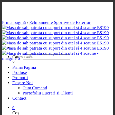
Skip
to
content
Prima pagină
/
Echipamente Sportive de Exterior
Cauta
×
Prima Pagina
Produse
Promotii
Despre Noi
Cum Comand
Portofoliu Lucrari si Clienti
Contact
0
Coș