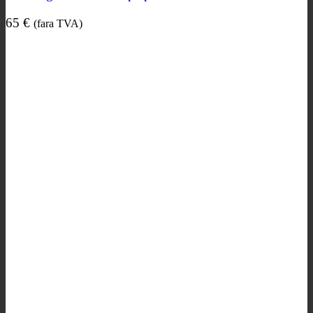
65
€
(fara TVA)