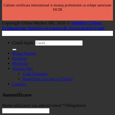
Calitate certificata international si montaj profesionist cu echipe autorizate
ISCIR
Copyright Urban Market SRL 2026 ©
Mobilier Urban,
Echipamente Sportive si Locuri de Joaca pentru Copii
Caută după:
Prima Pagina
Produse
Promotii
Despre Noi
Cum Comand
Portofoliu Lucrari si Clienti
Contact
Autentificare
Nume utilizator sau adresă email
*
Obligatoriu