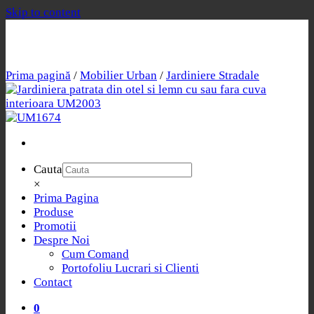
Skip to content
Prima pagină
/
Mobilier Urban
/
Jardiniere Stradale
Cauta
×
Prima Pagina
Produse
Promotii
Despre Noi
Cum Comand
Portofoliu Lucrari si Clienti
Contact
0