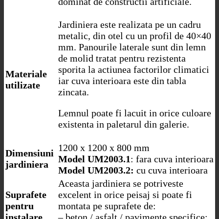
dominat de constructii artificiale.
Jardiniera este realizata pe un cadru
metalic, din otel cu un profil de 40×40
mm. Panourile laterale sunt din lemn
de molid tratat pentru rezistenta
sporita la actiunea factorilor climatici
Materiale
iar cuva interioara este din tabla
utilizate
zincata.
Lemnul poate fi lacuit in orice culoare
existenta in paletarul din galerie.
1200 x 1200 x 800 mm
Dimensiuni
Model UM2003.1
: fara cuva interioara
jardiniera
Model UM2003.2:
cu cuva interioara
Aceasta jardiniera se potriveste
Suprafete
excelent in orice peisaj si poate fi
pentru
montata pe suprafete de:
instalare
– beton / asfalt / pavimente specifice;