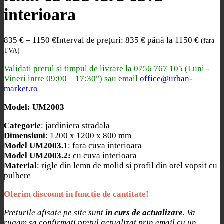
interioara
835
€
–
1150
€
Interval de prețuri: 835 € până la 1150 €
(fara
TVA)
Validati pretul si timpul de livrare la
0756 767 105 (Luni -
Vineri intre 09:00 – 17:30") sau email
office@urban-
market.ro
Model: UM2003
Categorie
: jardiniera stradala
Dimensiuni
: 1200 x 1200 x 800 mm
Model UM2003.1
: fara cuva interioara
Model UM2003.2:
cu cuva interioara
Material
: rigle din lemn de molid si profil din otel vopsit cu
pulbere
Oferim discount in functie de cantitate!
Preturile afisate pe site sunt
in curs de actualizare
. Va
rugam sa confirmati pretul actualizat prin email cu un