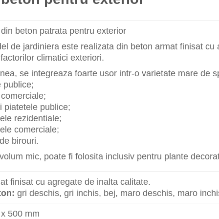
 din beton patrata pentru exterior
l de jardiniera este realizata din beton armat finisat cu ag
factorilor climatici exteriori.
a, se integreaza foarte usor intr-o varietate mare de sp
e publice;
 comerciale;
i piatetele publice;
le rezidentiale;
ele comerciale;
 de birouri.
olum mic, poate fi folosita inclusiv pentru plante decorat
t finisat cu agregate de inalta calitate.
ton:
gri deschis, gri inchis, bej, maro deschis, maro inchi
 x 500 mm