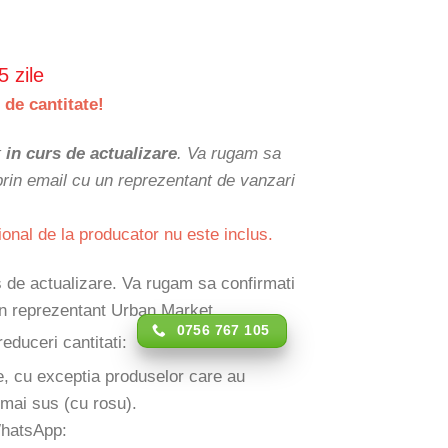
5 zile
 de cantitate!
t
in curs de actualizare
. Va rugam sa
 prin email cu un reprezentant de vanzari
ional de la producator nu este inclus.
rs de actualizare. Va rugam sa confirmati
 un reprezentant Urban Market.
0756 767 105
reduceri cantitati:
e, cu exceptia produselor care au
 mai sus (cu rosu).
WhatsApp: