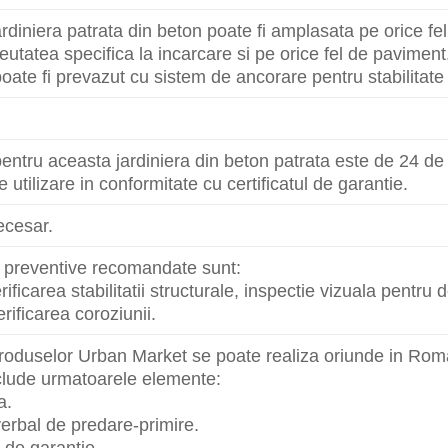
rdiniera patrata din beton poate fi amplasata pe orice fe
eutatea specifica la incarcare si pe orice fel de paviment
oate fi prevazut cu sistem de ancorare pentru stabilitate 
entru aceasta jardiniera din beton patrata este de 24 de l
 utilizare in conformitate cu certificatul de garantie.
ecesar.
le preventive recomandate sunt:
rificarea stabilitatii structurale, inspectie vizuala pentru 
rificarea coroziunii.
produselor Urban Market se poate realiza oriunde in Rom
nclude urmatoarele elemente:
a.
erbal de predare-primire.
t de garantie.