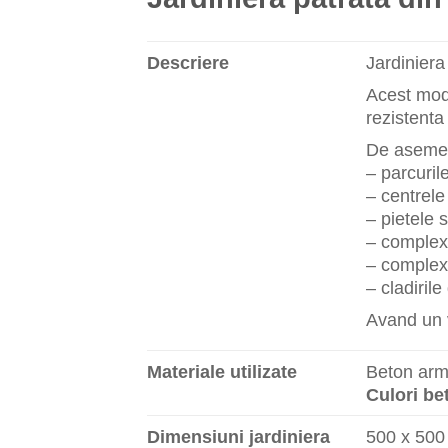
Descriere
Jardiniera
Acest mode
rezistenta 
De asemene
– parcuril
– centrele
– pietele s
– complexe
– complex
– cladirile
Avand un v
Materiale utilizate
Beton arma
Culori be
Dimensiuni jardiniera
500 x 500