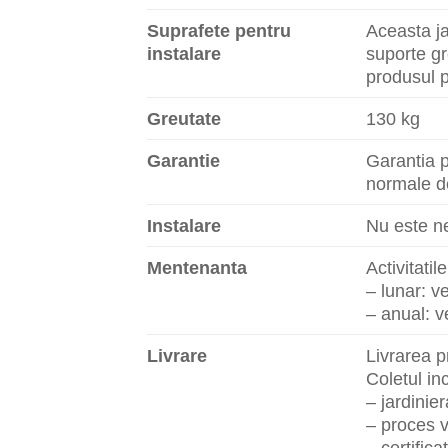
Suprafete pentru
Aceasta ja
instalare
suporte gr
produsul p
Greutate
130 kg
Garantie
Garantia p
normale de
Instalare
Nu este n
Mentenanta
Activitati
– lunar: ve
– anual: ve
Livrare
Livrarea 
Coletul i
– jardinier
– proces v
– certifica