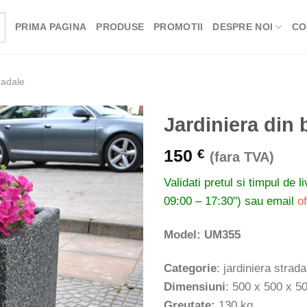
PRIMA PAGINA
PRODUSE
PROMOTII
DESPRE NOI
CO
radale
Jardiniera din 
150
€
(fara TVA)
Validati pretul si timpul de l
09:00 – 17:30") sau email
o
Model: UM355
Categorie
: jardiniera strada
Dimensiuni
: 500 x 500 x 
Greutate:
130 kg