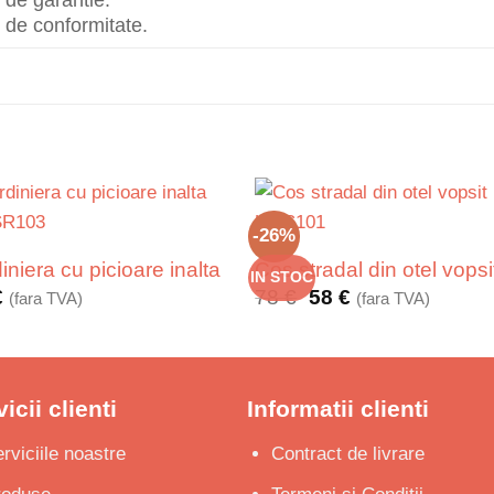
at de conformitate.
-26%
iniera cu picioare inalta
Cos stradal din otel vopsi
IN STOC
Prețul
Prețul
€
78
€
58
€
(fara TVA)
(fara TVA)
inițial
curent
a
este:
fost:
58 €.
78 €.
icii clienti
Informatii clienti
rviciile noastre
Contract de livrare