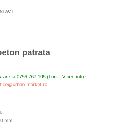
NTACT
beton patrata
ivrare la
0756 767 105 (Luni - Vineri intre
ffice@urban-market.ro
la
500 mm