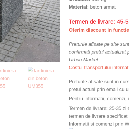
Material
: beton armat
Termen de livrare: 45-5
Oferim discount in functie
Preturile afisate pe site sun
confirmati pretul actualizat
Urban Market.
Costul transportului internat
Preturile afisate sunt in cu
pretul actual prin email cu
Pentru informatii, comenzi, 
Termen de livrare: 25-35 zil
termen de livrare specificat
Informatii si comenzi prin 