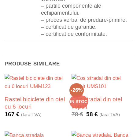
– partile componente ale
echipamentului.
– proces verbal de predare-primire.
– certificat de garantie.
– certificat de conformitate.
PRODUSE SIMILARE
-26%
Rastel biciclete din otel
Cos stradal din otel
IN STOC
cu 6 locuri
vopsit
Prețul
Prețul
167
€
78
€
58
€
(fara TVA)
(fara TVA)
inițial
curent
a
este:
fost:
58 €.
78 €.