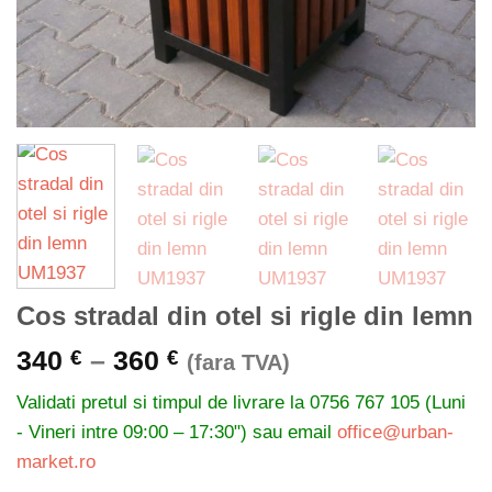
Cos stradal din otel si rigle din lemn
Interval
340
–
360
€
€
(fara TVA)
de
Validati pretul si timpul de livrare la
0756 767 105 (Luni
prețuri:
- Vineri intre 09:00 – 17:30") sau email
office@urban-
340 €
market.ro
până