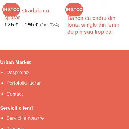
Banca stradala cu
IN STOC
IN STOC
spatar
Banca cu cadru din
Interval
175
€
–
195
€
fonta si rigle din lemn
(fara TVA)
de
de pin sau tropical
prețuri:
175 €
până
la
195 €
Urban Market
Despre noi
Portofoliu lucrari
Contact
Servicii clienti
Serviciile noastre
Produse