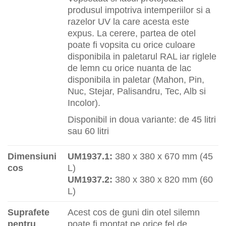
produsul impotriva intemperiilor si a
razelor UV la care acesta este
expus. La cerere, partea de otel
poate fi vopsita cu orice culoare
disponibila in paletarul RAL iar riglele
de lemn cu orice nuanta de lac
disponibila in paletar (Mahon, Pin,
Nuc, Stejar, Palisandru, Tec, Alb si
Incolor).
Disponibil in doua variante: de 45 litri
sau 60 litri
Dimensiuni
UM1937.1:
380 x 380 x 670 mm (45
cos
L)
UM1937.2:
380 x 380 x 820 mm (60
L)
Suprafete
Acest cos de guni din otel silemn
pentru
poate fi montat pe orice fel de